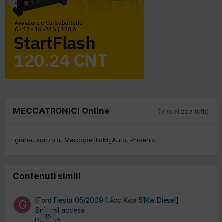
MECCATRONICI Online
(Visualizza tutti)
giana
sonzodi
MarcopetilloMgAuto
Phoenix
Contenuti simili
[Ford Fiesta 05/2009 1.4cc Kvja 51Kw Diesel]
Spia mil accesa
15
Da Gibò