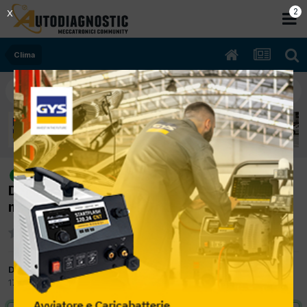
2
X
Clima
[Ford Fiesta 11/2011 1.4cc KVJA 51Kw
risolto
Diesel] climatizzatore non funziona con
motore al minimo
Da corrado
17 Luglio 2015
in
Clima