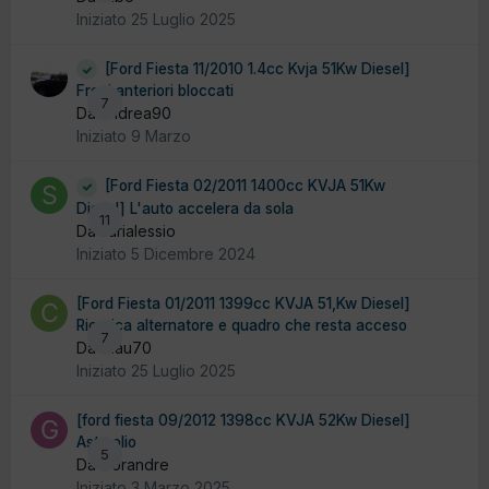
Iniziato
25 Luglio 2025
[Ford Fiesta 11/2010 1.4cc Kvja 51Kw Diesel]
Freni anteriori bloccati
7
Da andrea90
Iniziato
9 Marzo
[Ford Fiesta 02/2011 1400cc KVJA 51Kw
Diesel] L'auto accelera da sola
11
Da sarialessio
Iniziato
5 Dicembre 2024
[Ford Fiesta 01/2011 1399cc KVJA 51,Kw Diesel]
Ricarica alternatore e quadro che resta acceso
7
Da Clau70
Iniziato
25 Luglio 2025
[ford fiesta 09/2012 1398cc KVJA 52Kw Diesel]
Asta olio
5
Da Gorandre
Iniziato
3 Marzo 2025