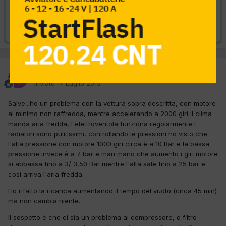
VAI ALLA SOLUZIONE
Risolta da corrado,
27 Luglio 2015
corrado
Inviato
17 Luglio 2015
Salve...ho un problema con la vettura sopra descritta, con motore
al minimo non raffredda, mentre accelerando a 2000 giri il clima
manda aria fredda, l'elettroventola funziona regolarmente i
radiatori sono pulitissimi, controllando le pressioni ho visto che
l'alta pressione con motore 1000 giri circa è a 10 Bar e la bassa
pressione invece è a 7 bar e man mano che aumento i giri motore
si abbassa fino a 3/ 3,50 Bar mentre l'alta sale fino a 25 bar e
così arriva l'aria fredda.
Ho rifatto la ricarica aumentando il tempo del vuoto (circa 45 min)
ma non cambia niente.
Il sospetto è che ci sia un problema al compressore, o filtro