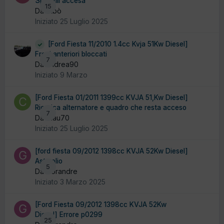
Spia mil accesa
15
Da Gibò
Iniziato
25 Luglio 2025
[Ford Fiesta 11/2010 1.4cc Kvja 51Kw Diesel]
Freni anteriori bloccati
7
Da andrea90
Iniziato
9 Marzo
[Ford Fiesta 01/2011 1399cc KVJA 51,Kw Diesel]
Ricarica alternatore e quadro che resta acceso
7
Da Clau70
Iniziato
25 Luglio 2025
[ford fiesta 09/2012 1398cc KVJA 52Kw Diesel]
Asta olio
5
Da Gorandre
Iniziato
3 Marzo 2025
[Ford Fiesta 09/2012 1398cc KVJA 52Kw
Diesel] Errore p0299
25