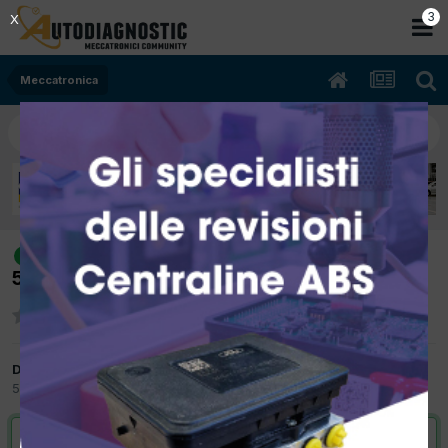
2
X
Meccatronica
[Ford Fiesta 02/2011 1400cc KVJA
risolto
51Kw Diesel] L'auto accelera da sola
Da sarialessio
5 Dicembre 2024
in
Meccatronica
VAI ALLA SOLUZIONE