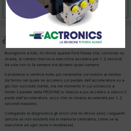
Risolta da sarialessio,
9 Dicembre 2024
sarialessio
Inviato
5 Dicembre 2024
Buongiorno a tutti, mi ritrovo questa Ford Fiesta che, correndo su
strada, al cambio marcia la macchina accelera per 1, 2 secondi
da sola non lo fa sempre ma diciamo quasi sempre.
Il problema si verifica molto più raramente col motore al minimo
da fermo nel quale se accelero col pedale dell'acceleratore su e
giù non succede niente, ma nel momento in cui schiaccio a
fondo il pedale della FRIZIONE lo rilascio e poi accelero e stacco il
piede dall'acceleratore, ecco che mi rimane accelerata per 1, 2
secondi massimo.
Collegando la diagnostica gli errori che mi ritrovo sono i seguenti
(anche se non esistenti ma in memoria centralina, come se la
macchina ad ogni avvio li resettasse).