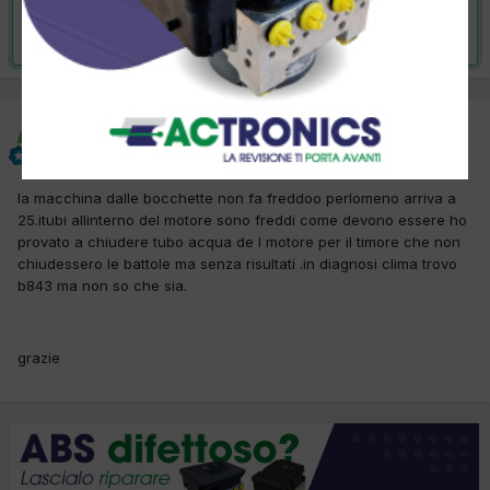
Risolta da graziano57,
17 Luglio 2015
graziano57
Inviato
16 Luglio 2015
la macchina dalle bocchette non fa freddoo perlomeno arriva a
25.itubi allinterno del motore sono freddi come devono essere ho
provato a chiudere tubo acqua de l motore per il timore che non
chiudessero le battole ma senza risultati .in diagnosi clima trovo
b843 ma non so che sia.
grazie