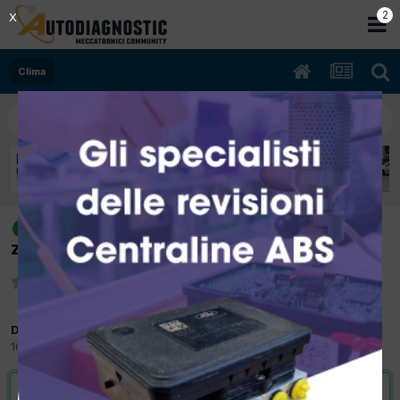
2
X
Clima
[chevrolet captiva 12/2007 1991cc
risolto
z20s 110Kw Diesel] non fa freddo
Da graziano57
16 Luglio 2015
in
Clima
VAI ALLA SOLUZIONE