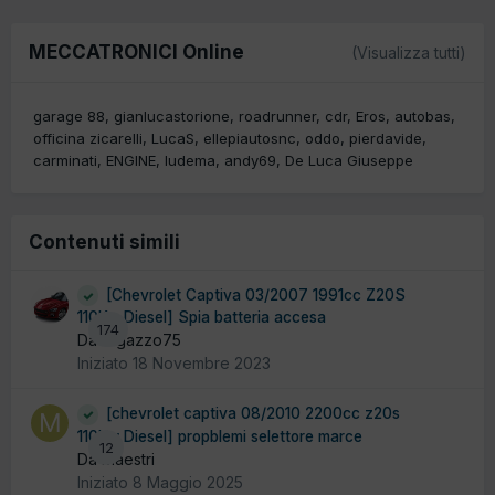
MECCATRONICI Online
(Visualizza tutti)
garage 88
gianlucastorione
roadrunner
cdr
Eros
autobas
officina zicarelli
LucaS
ellepiautosnc
oddo
pierdavide
carminati
ENGINE
ludema
andy69
De Luca Giuseppe
Contenuti simili
[Chevrolet Captiva 03/2007 1991cc Z20S
110Kw Diesel] Spia batteria accesa
174
Da ragazzo75
Iniziato
18 Novembre 2023
[chevrolet captiva 08/2010 2200cc z20s
110Kw Diesel] propblemi selettore marce
12
Da Maestri
Iniziato
8 Maggio 2025