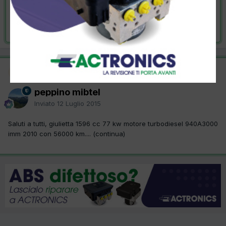
VAI ALLA SOLUZIONE
Risolta da peppino mibtel,
12 Luglio 2015
Moderatore
SOLUZIONE
peppino mibtel
Inviato
12 Luglio 2015
Saluti a tutti, giulietta 1596 cc 77 kw motore turbodiesel 940A3000
imm 2010 con 56000 km.... (continua)