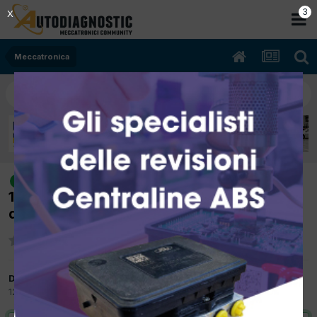
2
X
Meccatronica
[Alfa Romeo Giulietta 02/2010
risolto
1596cc 940A3000 77Kw Diesel] Esempi di
dtc undervoltage
Da peppino mibtel
12 Luglio 2015
in
Meccatronica