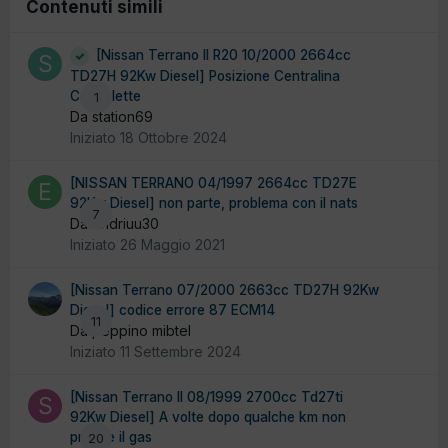
Contenuti simili
[Nissan Terrano II R20 10/2000 2664cc
TD27H 92Kw Diesel] Posizione Centralina
Candelette
1
Da station69
Iniziato
18 Ottobre 2024
[NISSAN TERRANO 04/1997 2664cc TD27E
92Kw Diesel] non parte, problema con il nats
7
Da endriuu30
Iniziato
26 Maggio 2021
[Nissan Terrano 07/2000 2663cc TD27H 92Kw
Diesel] codice errore 87 ECM14
11
Da peppino mibtel
Iniziato
11 Settembre 2024
[Nissan Terrano II 08/1999 2700cc Td27ti
92Kw Diesel] A volte dopo qualche km non
prende il gas
20