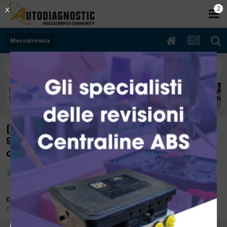
1
X
Meccatronica
[NISSAN terrano II 02/1999 2664cc td27h
92Kw Diesel] olio nella vaschetta del liquido
di raffreddamento
Da giana
11 Luglio 2015
in
Meccatronica