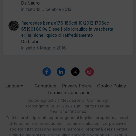
Da Sauro
Iniziato
12 Dicembre 2013
[mercedes benz a176 180cdi 10/2012 1796cc
651901 80Kw Diesel] olio idraulico in vaschetta
espansione liquido di raffreddamento
16
Da bibbi
Iniziato
5 Maggio 2016
Lingua
Contattaci
Privacy Policy
Cookie Policy
Termini e Condizioni
Autodiagnostic | Meccatronici Community
Copyright © 2007-2026 Tutti i diritti riservati
P.iva 03438870044
Tutti i marchi riportati appartengono ai legittimi proprietari; marchi
di terzi, nomi di prodotti, nomi commerciali, nomi corporativi e
società citati possono essere marchi di proprietà dei rispettivi
titolari o marchi registrati d'altre società e vengono utilizzati a