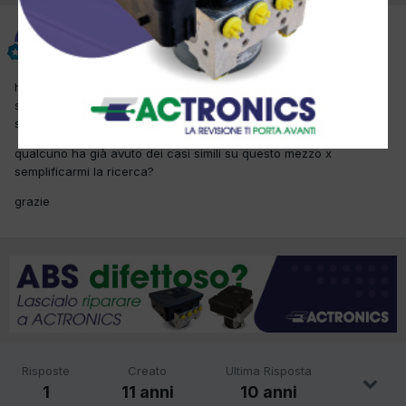
giana
Inviato
11 Luglio 2015
ho in officina il mezzo in oggetto,ho dato solo un'occhiata
sommaria ma non vedo scambiatori sotto il filtro olio,potrebbe
sempre essere la guarnizione testa o la turbina crepata.........
qualcuno ha già avuto dei casi simili su questo mezzo x
semplificarmi la ricerca?
grazie
Risposte
Creato
Ultima Risposta
1
11 anni
10 anni