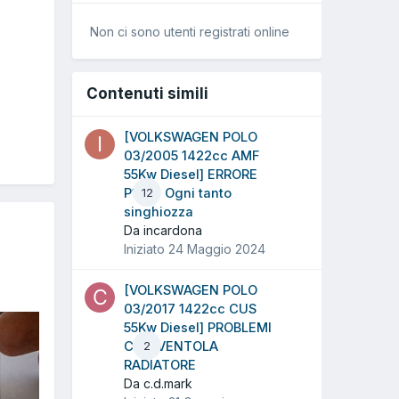
Non ci sono utenti registrati online
Contenuti simili
[VOLKSWAGEN POLO
03/2005 1422cc AMF
55Kw Diesel] ERRORE
P1654 Ogni tanto
12
singhiozza
Da incardona
Iniziato
24 Maggio 2024
[VOLKSWAGEN POLO
03/2017 1422cc CUS
55Kw Diesel] PROBLEMI
CON VENTOLA
2
RADIATORE
Da c.d.mark