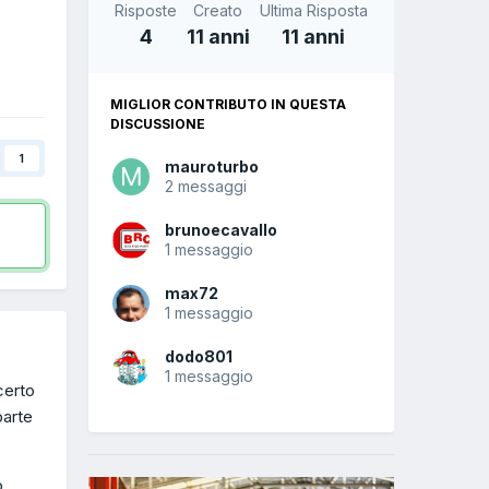
Risposte
Creato
Ultima Risposta
4
11 anni
11 anni
MIGLIOR CONTRIBUTO IN QUESTA
DISCUSSIONE
1
mauroturbo
2 messaggi
brunoecavallo
1 messaggio
max72
1 messaggio
dodo801
1 messaggio
certo
parte
o,