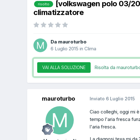
[volkswagen polo 03/2
risolto
climatizzatore
Da mauroturbo
6 Luglio 2015
in
Clima
Risolta da mauroturb
VAI ALLA SOLUZIONE
mauroturbo
Inviato
6 Luglio 2015
Ciao colleghi, oggi mi è
tempo l'aria fresca funz
l'aria fresca.
La diagnosi texa mi da 2