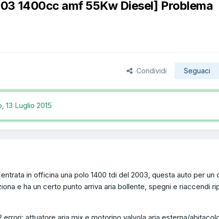
003 1400cc amf 55Kw Diesel] Problema
Condividi
Seguaci
o,
13 Luglio 2015
 entrata in officina una polo 1400 tdi del 2003, questa auto per un 
iona e ha un certo punto arriva aria bollente, spegni e riaccendi ri
 errori: attuatore aria mix e motorino valvola aria esterna/abitacol