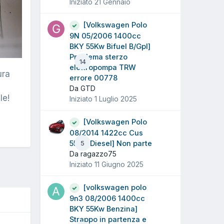
Iniziato
21 Gennaio
[Volkswagen Polo
9N 05/2006 1400cc
BKY 55Kw Bifuel B/Gpl]
Problema sterzo
14
elettropompa TRW
ura
errore 00778
Da GTD
le!
Iniziato
1 Luglio 2025
[Volkswagen Polo
08/2014 1422cc Cus
55Kw Diesel] Non parte
5
Da ragazzo75
Iniziato
11 Giugno 2025
[volkswagen polo
9n3 08/2006 1400cc
BKY 55Kw Benzina]
Strappo in partenza e