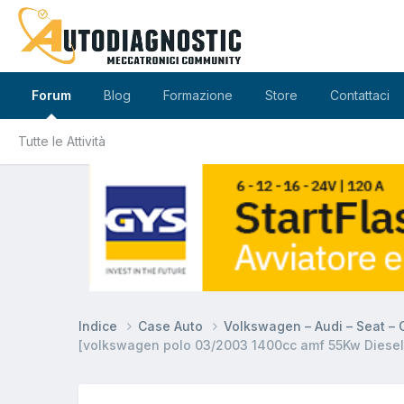
Forum
Blog
Formazione
Store
Contattaci
Tutte le Attività
Indice
Case Auto
Volkswagen – Audi – Seat –
[volkswagen polo 03/2003 1400cc amf 55Kw Diesel]