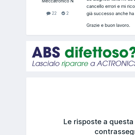
Meccatronico N
cancello errori e mi ri
già successo anche ha v
22
2
Grazie e buon lavoro.
Le risposte a quest
contrasseg