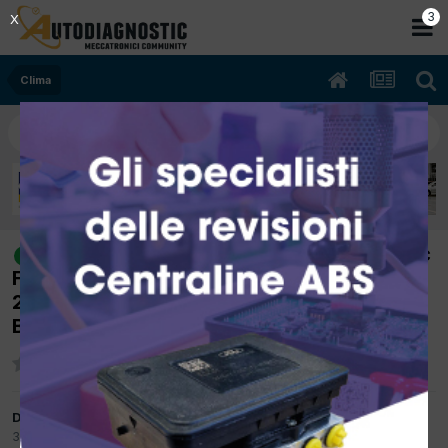
2
X
Clima
[RENAULT MEGANE 04/2005 1870cc
risolto
F9QB8 88Kw Diesel] RENAULT MEGANE
2005 RACCORDO ARIA CONDIZIONATA
BASSA PRESSIONE
Da incardona
30 Giugno 2015
in
Clima