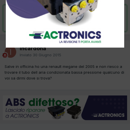
VAI ALLA SOLUZIONE
Risolta da incardona,
30 Giugno 2015
incardona
Inviato
30 Giugno 2015
Salve in officina ho una renault megane del 2005 e non riesco a
trovare il tubo dell aria condizionata bassa pressione qualcuno di
voi sa dirmi dove si trova?