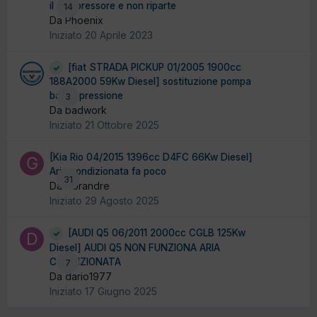
il compressore e non riparte
14
Da Phoenix
Iniziato
20 Aprile 2023
[fiat STRADA PICKUP 01/2005 1900cc
188A2000 59Kw Diesel] sostituzione pompa
bassa pressione
3
Da badwork
Iniziato
21 Ottobre 2025
[Kia Rio 04/2015 1396cc D4FC 66Kw Diesel]
Aria condizionata fa poco
31
Da Gorandre
Iniziato
29 Agosto 2025
[AUDI Q5 06/2011 2000cc CGLB 125Kw
Diesel] AUDI Q5 NON FUNZIONA ARIA
CONDIZIONATA
7
Da dario1977
Iniziato
17 Giugno 2025