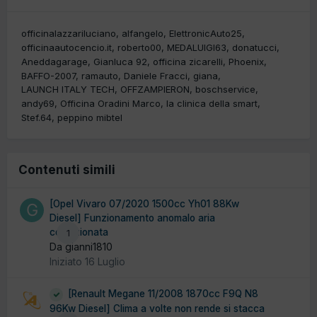
officinalazzariluciano
alfangelo
ElettronicAuto25
officinaautocencio.it
roberto00
MEDALUIGI63
donatucci
Aneddagarage
Gianluca 92
officina zicarelli
Phoenix
BAFFO-2007
ramauto
Daniele Fracci
giana
LAUNCH ITALY TECH
OFFZAMPIERON
boschservice
andy69
Officina Oradini Marco
la clinica della smart
Stef.64
peppino mibtel
Contenuti simili
[Opel Vivaro 07/2020 1500cc Yh01 88Kw
Diesel] Funzionamento anomalo aria
condizionata
1
Da gianni1810
Iniziato
16 Luglio
[Renault Megane 11/2008 1870cc F9Q N8
96Kw Diesel] Clima a volte non rende si stacca