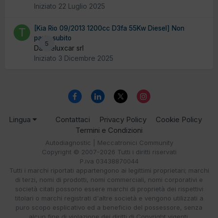
Iniziato
22 Luglio 2025
[Kia Rio 09/2013 1200cc D3fa 55Kw Diesel] Non
parte subito
5
Da theluxcar srl
Iniziato
3 Dicembre 2025
Lingua
Contattaci
Privacy Policy
Cookie Policy
Termini e Condizioni
Autodiagnostic | Meccatronici Community
Copyright © 2007-2026 Tutti i diritti riservati
P.iva 03438870044
Tutti i marchi riportati appartengono ai legittimi proprietari; marchi
di terzi, nomi di prodotti, nomi commerciali, nomi corporativi e
società citati possono essere marchi di proprietà dei rispettivi
titolari o marchi registrati d'altre società e vengono utilizzati a
puro scopo esplicativo ed a beneficio del possessore, senza
alcun fine di violazione dei diritti di Copyright vigenti.