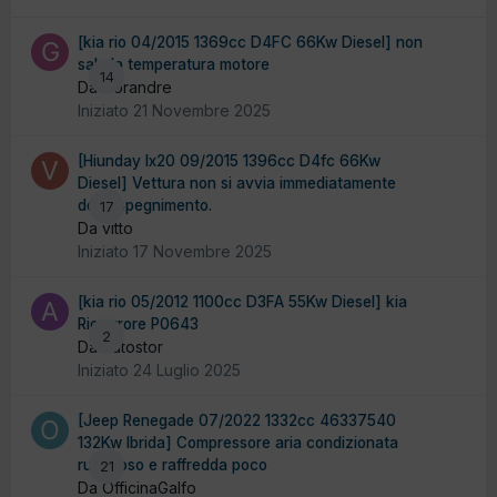
[kia rio 04/2015 1369cc D4FC 66Kw Diesel] non
sale la temperatura motore
14
Da Gorandre
Iniziato
21 Novembre 2025
[Hiunday Ix20 09/2015 1396cc D4fc 66Kw
Diesel] Vettura non si avvia immediatamente
dopo spegnimento.
17
Da vitto
Iniziato
17 Novembre 2025
[kia rio 05/2012 1100cc D3FA 55Kw Diesel] kia
Rio errore P0643
2
Da Autostor
Iniziato
24 Luglio 2025
[Jeep Renegade 07/2022 1332cc 46337540
132Kw Ibrida] Compressore aria condizionata
rumoroso e raffredda poco
21
Da OfficinaGalfo