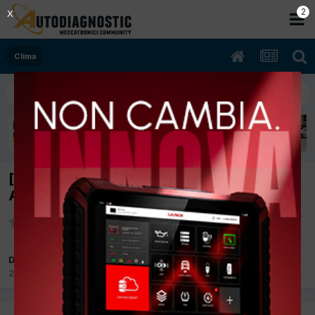
2
X
Clima
[Kia Rio 04/2015 1396cc D4FC 66Kw Diesel]
Aria condizionata fa poco
Da Gorandre
29 Agosto 2025
in
Clima