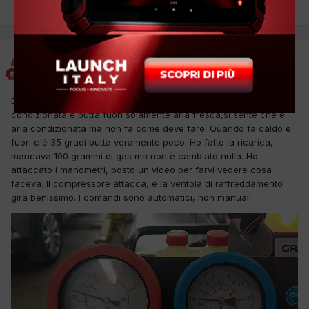
PREC
Pagina 1 di 2
AVANTI
Gorandre
Inviato
29 Agosto 2025
Buonasera a tutti. Ho un problema con questa kia. Accendo l'aria
condizionata e butta fuori solamente aria fresca,si sente che è
aria condizionata ma non fa come deve fare. Quando fa caldo e
fuori c'è 35 gradi butta veramente poco. Ho fatto la ricarica,
mancava 100 grammi di gas ma non è cambiato nulla. Ho
attaccato i manometri, posto un video per farvi vedere cosa
faceva. Il compressore attacca, e la ventola di raffreddamento
gira benissimo. I comandi sono automatici, non manuali