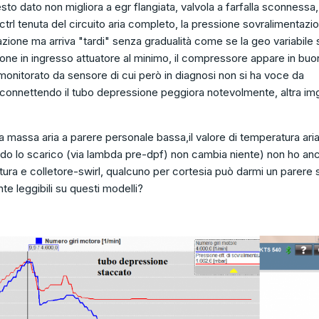
to dato non migliora a egr flangiata, valvola a farfalla sconnessa, 
trl tenuta del circuito aria completo, la pressione sovralimentazi
azione ma arriva "tardi" senza gradualità come se la geo variabile 
sione in ingresso attuatore al minimo, il compressore appare in bu
(monitorato da sensore di cui però in diagnosi non si ha voce da
connettendo il tubo depressione peggiora notevolmente, altra img
 massa aria a parere personale bassa,il valore di temperatura ari
ndo lo scarico (via lambda pre-dpf) non cambia niente) non ho an
atura e colletore-swirl, qualcuno per cortesia può darmi un parere 
te leggibili su questi modelli?