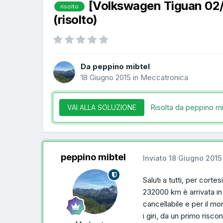
[Volkswagen Tiguan 02
risolto
(risolto)
Da peppino mibtel
18 Giugno 2015
in
Meccatronica
Risolta da peppino m
VAI ALLA SOLUZIONE
peppino mibtel
Inviato
18 Giugno 2015
Saluti a tutti, per cor
232000 km è arrivata in
cancellabile e per il m
i giri, da un primo ris