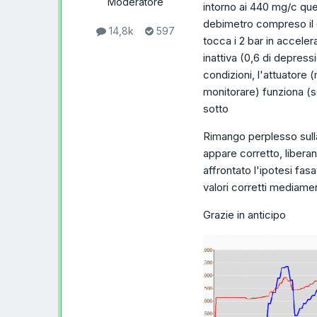
Moderatore
intorno ai 440 mg/c ques
debimetro compreso il c
14,8k
597
tocca i 2 bar in acceler
inattiva (0,6 di depres
condizioni, l'attuatore 
monitorare) funziona (s
sotto
Rimango perplesso sulla
appare corretto, libera
affrontato l'ipotesi fas
valori corretti mediamen
Grazie in anticipo