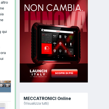
altro
one
sia
one
 qui
a
cora
sui
MECCATRONICI Online
(Visualizza tutti)