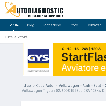
Forum
Blog
Formazione
Store
Contattaci
Tutte le Attività
Indice
Case Auto
Volkswagen – Audi – Seat –
[Volkswagen Tiguan 02/2008 1968cc CBA 103Kw Dies