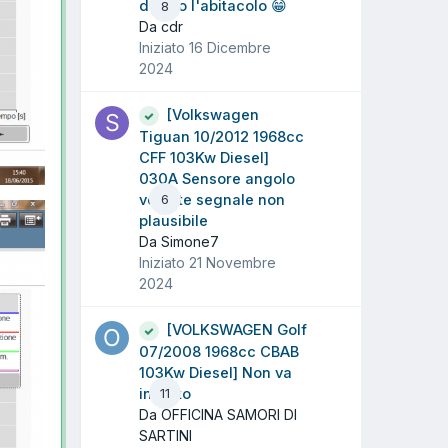
dentro l'abitacolo 😁
8
Da cdr
Iniziato
16 Dicembre
2024
[Volkswagen
Tiguan 10/2012 1968cc
CFF 103Kw Diesel]
030A Sensore angolo
volante segnale non
6
plausibile
Da Simone7
Iniziato
21 Novembre
2024
[VOLKSWAGEN Golf
07/2008 1968cc CBAB
103Kw Diesel] Non va
in moto
11
Da OFFICINA SAMORI DI
SARTINI