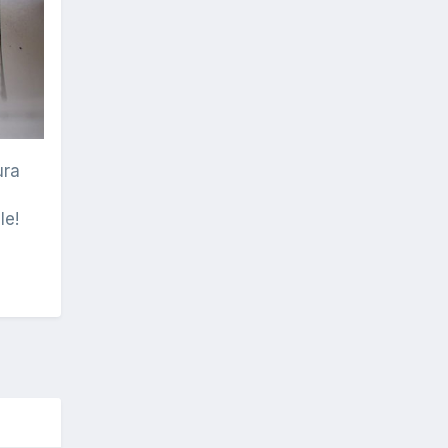
ura
le!