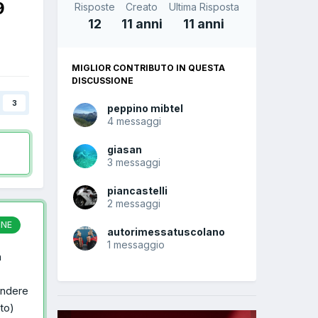
9
Risposte
Creato
Ultima Risposta
12
11 anni
11 anni
MIGLIOR CONTRIBUTO IN QUESTA
DISCUSSIONE
3
peppino mibtel
4 messaggi
giasan
3 messaggi
piancastelli
2 messaggi
ONE
autorimessatuscolano
1 messaggio
n
endere
to)