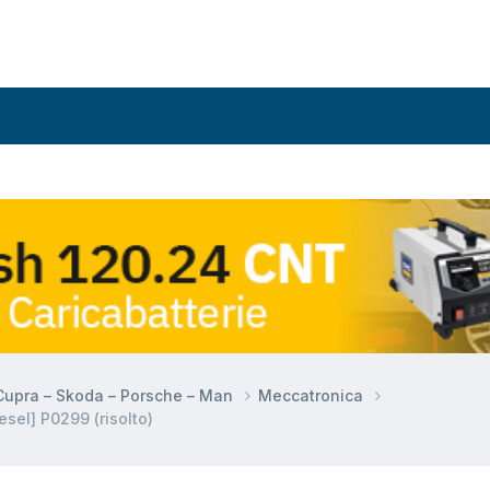
 Cupra – Skoda – Porsche – Man
Meccatronica
el] P0299 (risolto)