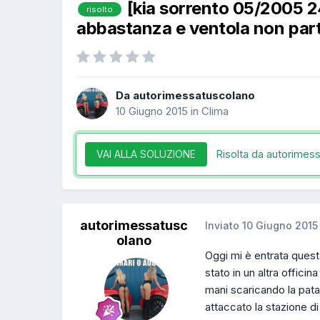
[kia sorrento 05/2005 
risolto
abbastanza e ventola non par
Da autorimessatuscolano
10 Giugno 2015
in
Clima
Risolta da autorimes
VAI ALLA SOLUZIONE
autorimessatusc
Inviato
10 Giugno 2015
olano
Oggi mi è entrata questa
stato in un altra officin
mani scaricando la patata
attaccato la stazione di