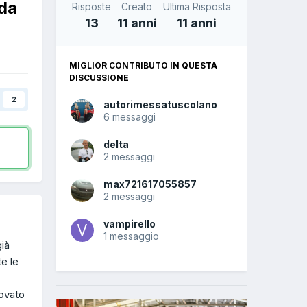
dda
Risposte
Creato
Ultima Risposta
13
11 anni
11 anni
MIGLIOR CONTRIBUTO IN QUESTA
DISCUSSIONE
2
autorimessatuscolano
6 messaggi
delta
2 messaggi
max721617055857
2 messaggi
vampirello
1 messaggio
già
te le
rovato