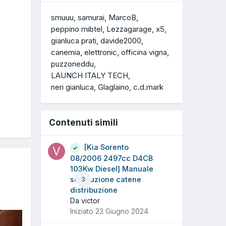
smuuu
samurai
MarcoB
peppino mibtel
Lezzagarage
x5
gianluca prati
davide2000
canemia
elettronic
officina vigna
puzzoneddu
LAUNCH ITALY TECH
neri gianluca
Glaglaino
c.d.mark
Contenuti simili
[Kia Sorento
08/2006 2497cc D4CB
103Kw Diesel] Manuale
sostituzione catene
3
distribuzione
Da victor
Iniziato
23 Giugno 2024