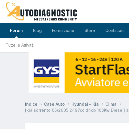
Forum
Blog
Formazione
Store
Contattaci
Tutte le Attività
Indice
Case Auto
Hyundai – Kia
Clima
[kia sorrento 05/2005 2497cc d4cb 103Kw Diesel] a