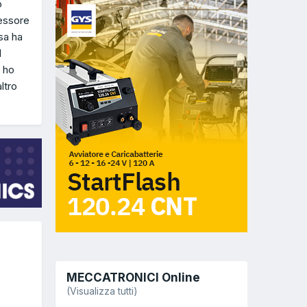
o
ressore
sa ha
l
 ho
ltro
MECCATRONICI Online
(Visualizza tutti)