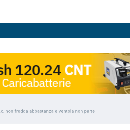
.c. non fredda abbastanza e ventola non parte