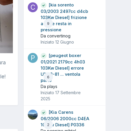
[kia sorento
03/2003 2497cc d4cb
103Kw Diesel] frizione
a volte resta in
9
pressione
Da convertinog
Iniziato
12 Giugno
[peugeot boxer
01/2021 2179cc 4h03
ura
103Kw Diesel] errore
U1218-81 ... ventola
le!
6
parte
Da plays
Iniziato
17 Settembre
2025
[Kia Carens
06/2006 2000cc D4EA
103Kw Diesel] P0336
2
Da peppino mibtel