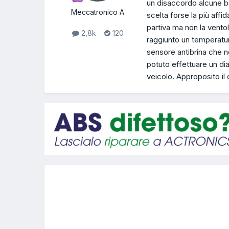
un disaccordo alcune b
Meccatronico A
scelta forse la più aff
partiva ma non la vento
2,8k
120
raggiunto un temperatu
sensore antibrina che n
potuto effettuare un di
veicolo. Approposito il