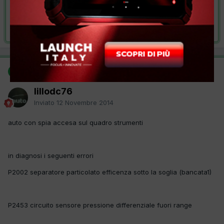
VAI ALLA SOLUZIONE
Risolta da lillodc76,
12 Novembre 2014
SOLUZIONE
lillodc76
Inviato
12 Novembre 2014
auto con spia accesa sul quadro strumenti
in diagnosi i seguenti errori
P2002 separatore particolato efficenza sotto la soglia (bancata1)
P2453 circuito sensore pressione differenziale fuori range