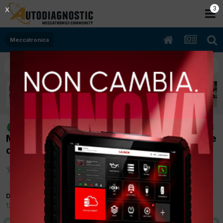
2
X
Meccatronica
[NISSAN QASHQAI 08/2008 2000cc
risolto
M9R 109Kw Diesel] P2453 sensore pressione
differenziale
Da lillodc76
12 Novembre 2014
in
Meccatronica