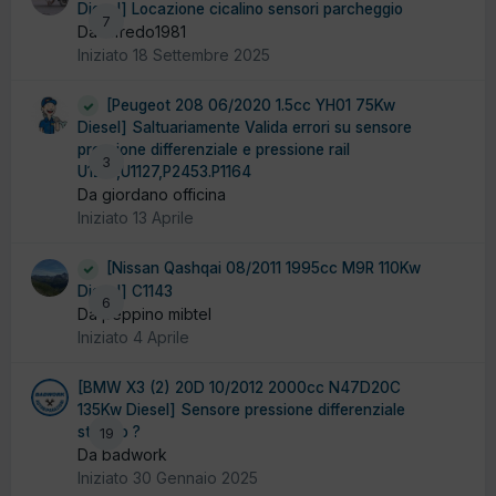
Diesel] Locazione cicalino sensori parcheggio
7
Da alfredo1981
Iniziato
18 Settembre 2025
[Peugeot 208 06/2020 1.5cc YH01 75Kw
Diesel] Saltuariamente Valida errori su sensore
pressione differenziale e pressione rail
3
U121E,U1127,P2453.P1164
Da giordano officina
Iniziato
13 Aprile
[Nissan Qashqai 08/2011 1995cc M9R 110Kw
Diesel] C1143
6
Da peppino mibtel
Iniziato
4 Aprile
[BMW X3 (2) 20D 10/2012 2000cc N47D20C
135Kw Diesel] Sensore pressione differenziale
starato ?
19
Da badwork
Iniziato
30 Gennaio 2025