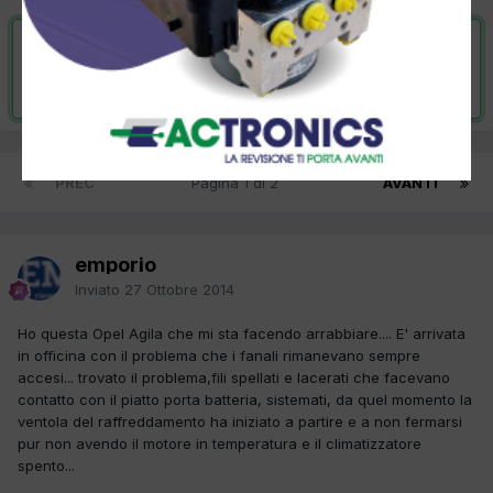
VAI ALLA SOLUZIONE
Risolta da emporio,
11 Novembre 2014
PREC
Pagina 1 di 2
AVANTI
emporio
Inviato
27 Ottobre 2014
Ho questa Opel Agila che mi sta facendo arrabbiare.... E' arrivata
in officina con il problema che i fanali rimanevano sempre
accesi... trovato il problema,fili spellati e lacerati che facevano
contatto con il piatto porta batteria, sistemati, da quel momento la
ventola del raffreddamento ha iniziato a partire e a non fermarsi
pur non avendo il motore in temperatura e il climatizzatore
spento...