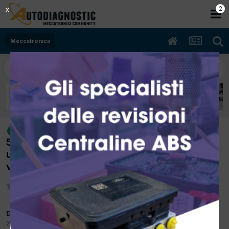
1
X
Meccatronica
[Opel Agila 06/2005 1248cc Z13DT
risolto
51Kw Diesel] La vettura arriva in officina con
un problema ai fanali e poi non parte più e la
ventola è sempre in funzione
Da emporio
27 Ottobre 2014
in
Meccatronica