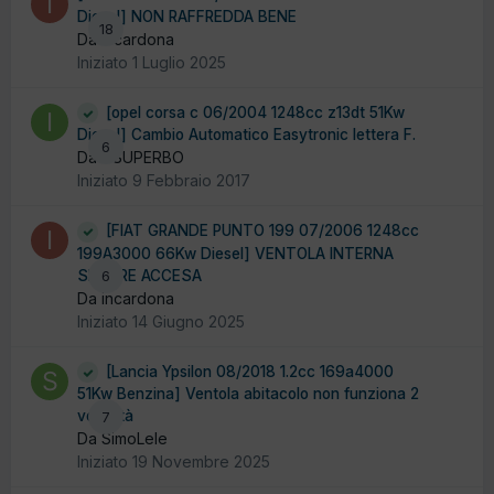
Diesel] NON RAFFREDDA BENE
18
Da incardona
Iniziato
1 Luglio 2025
[opel corsa c 06/2004 1248cc z13dt 51Kw
Diesel] Cambio Automatico Easytronic lettera F.
6
Da ILSUPERBO
Iniziato
9 Febbraio 2017
[FIAT GRANDE PUNTO 199 07/2006 1248cc
199A3000 66Kw Diesel] VENTOLA INTERNA
SEMPRE ACCESA
6
Da incardona
Iniziato
14 Giugno 2025
[Lancia Ypsilon 08/2018 1.2cc 169a4000
51Kw Benzina] Ventola abitacolo non funziona 2
velocità
7
Da SimoLele
Iniziato
19 Novembre 2025