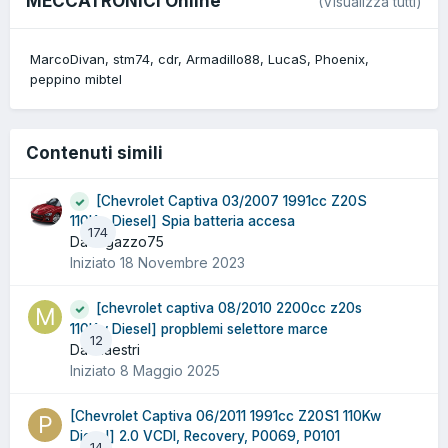
MECCATRONICI Online
(Visualizza tutti)
MarcoDivan
stm74
cdr
Armadillo88
LucaS
Phoenix
peppino mibtel
Contenuti simili
[Chevrolet Captiva 03/2007 1991cc Z20S
110Kw Diesel] Spia batteria accesa
174
Da ragazzo75
Iniziato
18 Novembre 2023
[chevrolet captiva 08/2010 2200cc z20s
110Kw Diesel] propblemi selettore marce
12
Da Maestri
Iniziato
8 Maggio 2025
[Chevrolet Captiva 06/2011 1991cc Z20S1 110Kw
Diesel] 2.0 VCDI, Recovery, P0069, P0101
14