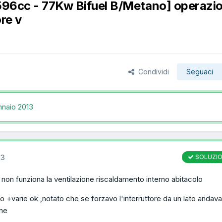
1596cc - 77Kw Bifuel B/Metano] operazio
re v
Condividi
Seguaci
naio 2013
13
SOLUZI
 non funziona la ventilazione riscaldamento interno abitacolo
o +varie ok ,notato che se forzavo l'interruttore da un lato andav
one