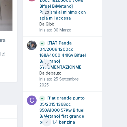
1.6cc 182b6000 76Kw
Bifuel B/Metano]
Problemi al minimo con
23
spia mil accesa
Da Gibò
Iniziato
30 Marzo
ura
[FIAT Panda
04/2009 1200cc
le!
188A4000 44Kw Bifuel
B/Metano]
12
STRUMENTAZIONME
Da debauto
Iniziato
25 Settembre
2025
[fiat grande punto
05/2015 1368cc
350A1000 57Kw Bifuel
B/Metano] fiat grande
punto 1.4 benzina
7