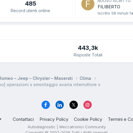
NUOVO ISCRITTO
485
FILIBERTO
Record utenti online
Iscritto
58 minuti f
443,3k
Risposte Totali
a Romeo – Jeep – Chrysler – Maserati
Clima
o] operazioni x smontaggio avaria interruttore v
Contattaci
Privacy Policy
Cookie Policy
Termini e Co
Autodiagnostic | Meccatronici Community
Copyright © 2007-2026 Tutti i diritti riservati