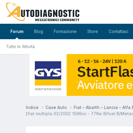
Forum
Blog
Formazione
Store
Contattaci
Tutte le Attività
Indice
Case Auto
Fiat – Abarth – Lancia – Alf
[fiat multipla 02/2002 1596cc - 77Kw Bifuel B/Metan