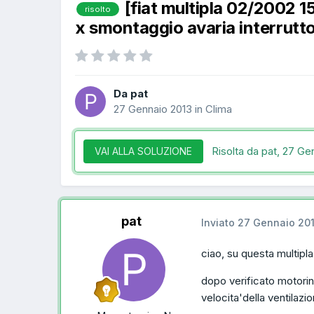
[fiat multipla 02/2002 
risolto
x smontaggio avaria interrutto
Da pat
27 Gennaio 2013
in
Clima
Risolta da pat,
27 Gen
VAI ALLA SOLUZIONE
pat
Inviato
27 Gennaio 20
ciao, su questa multipla
dopo verificato motorin
velocita'della ventilazi