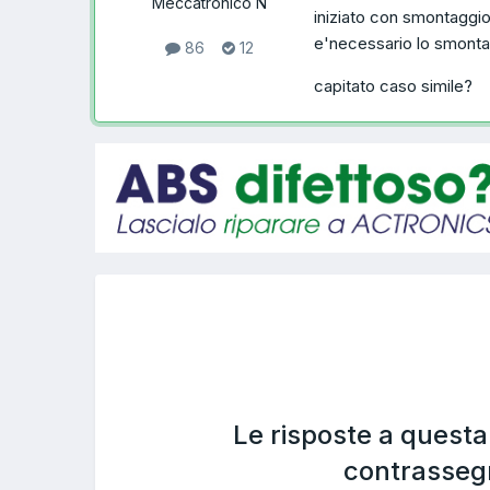
Meccatronico N
iniziato con smontaggi
e'necessario lo smontag
86
12
capitato caso simile?
Le risposte a quest
contrasseg