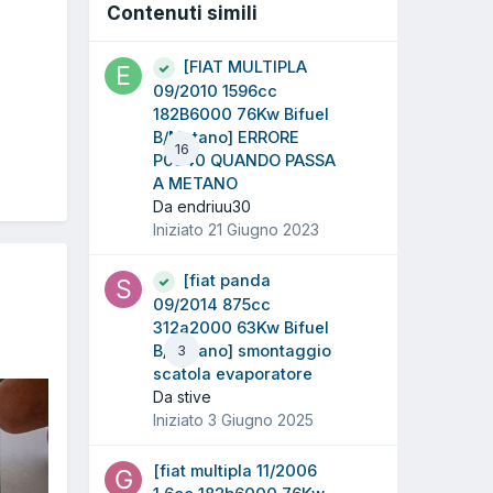
Contenuti simili
[FIAT MULTIPLA
09/2010 1596cc
182B6000 76Kw Bifuel
B/Metano] ERRORE
16
P0340 QUANDO PASSA
A METANO
Da endriuu30
Iniziato
21 Giugno 2023
[fiat panda
09/2014 875cc
312a2000 63Kw Bifuel
B/Metano] smontaggio
3
scatola evaporatore
Da stive
Iniziato
3 Giugno 2025
[fiat multipla 11/2006