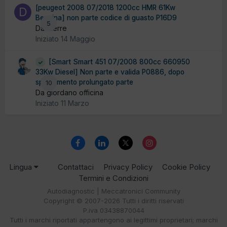
[peugeot 2008 07/2018 1200cc HMR 61Kw
Benzina] non parte codice di guasto P16D9
5
Da dierre
Iniziato
14 Maggio
[Smart Smart 451 07/2008 800cc 660950
33Kw Diesel] Non parte e valida P0886, dopo
spegnimento prolungato parte
10
Da giordano officina
Iniziato
11 Marzo
Lingua
Contattaci
Privacy Policy
Cookie Policy
Termini e Condizioni
Autodiagnostic | Meccatronici Community
Copyright © 2007-2026 Tutti i diritti riservati
P.iva 03438870044
Tutti i marchi riportati appartengono ai legittimi proprietari; marchi