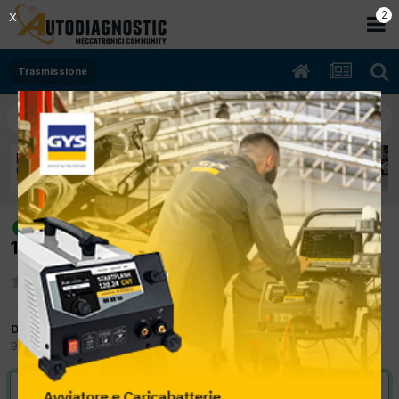
2
X
Trasmissione
[MCC Smart 451 08/2008 1000cc
risolto
132910 71Kw Benzina] Codice guasto P1700
Da antoniomauro
9 Gennaio 2013
in
Trasmissione
VAI ALLA SOLUZIONE