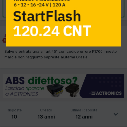
Risolta da antoniomauro,
11 Marzo 2013
antoniomauro
Inviato
9 Gennaio 2013
Salve e entrata una smart 451 con codice errore P1700 innesto
marcie non raggiunto sapreste aiutarmi Grazie.
Risposte
Creato
Ultima Risposta
10
13 anni
12 anni