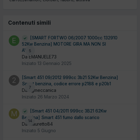
Contenuti simili
[SMART FORTWO 06/2007 1000cc 132910
52Kw Benzina] MOTORE GIRA MA NON SI
AVVIA
5
Da EMANUELE73
Iniziato
13 Gennaio 2025
[Smart 451 09/2012 999cc 3b21 52Kw Benzina]
Smart benzina, codice errore p2188 e p20b1
7
Da 2gmeccanica
Iniziato
26 Marzo 2024
[Smart 451 04/2011 999cc 3B21 62Kw
Benzina] Smart 451 fumo dallo scarico
14
Da Mauretto84
Iniziato
5 Giugno