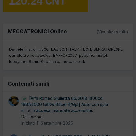
MECCATRONICI Online
(Visualizza tutti)
Daniele Fracci
n500
LAUNCH ITALY TECH
SERRATORESRL
car elettronic
atoslva
BAFFO-2007
peppino mibtel
lobbysnc
Samu91
bellinip
meccatronik
Contenuti simili
[Alfa Romeo Giulietta 05/2013 1400cc
198A4000 88Kw Bifuel B/Gpl] Auto con spia
motore accesa, mancate accensioni.
8
Da Tommo
Iniziato
11 Settembre 2025