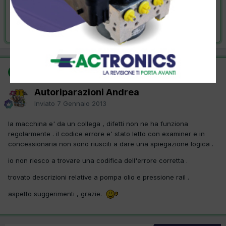
VAI ALLA SOLUZIONE
Risolta da Autoriparazioni Andrea,
7 Gennaio 2013
SOLUZIONE
Autoriparazioni Andrea
Inviato
7 Gennaio 2013
la macchina e' da un collega , difetti non ne ha funziona
regolarmente . il codice errore e' stato letto con examiner e in
concessionaria non sono riusciti a dare una spiegazione logica .
io non riesco a trovare una codifica dell'errore corretta .
trovato descrizioni relative a pompa olio e pressione rail .
aspetto suggerimenti , grazie.