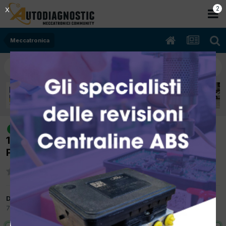
1
X
Meccatronica
[thesis 04/2004 3179cc 841L000
risolto
169Kw Bifuel B/Gpl] spia motore accesa
P1688
Da Autoriparazioni Andrea
7 Gennaio 2013
in
Meccatronica