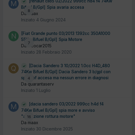
[renault clio5 02/2022 999cc hd4 f4 74Kw
Bifuel B/Gpl] Spia avaria accesa
8
Da maax
Iniziato
4 Giugno 2024
[Fiat Grande punto 03/2013 1392cc 350A1000
55Kw Bifuel B/Gpl] Spia Motore
7
Da nicocar2015
Iniziato
28 Febbraio 2020
[Dacia Sandero 3 10/2022 1.0cc H4D_480
74Kw Bifuel B/Gpl] Dacia Sandero 3 b/gpl con
spia gpf accesa ma nessun errore in diagnosi
4
Da quarantaserv
Iniziato
1 Luglio
[dacia sandero 03/2022 999cc h4d f4
74Kw Bifuel B/Gpl] spia more e avviso
"attenzione rottura motore"
16
Da maax
Iniziato
30 Dicembre 2025