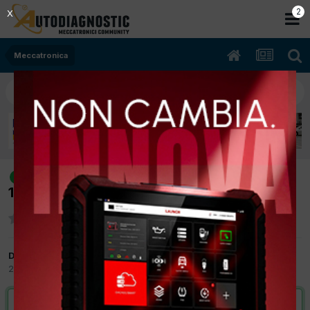
1
X
Meccatronica
[grande punto 05/2008 1248cc
risolto
199A2000 55Kw Diesel] iniettore soffia
Da frank
28 Dicembre 2012
in
Meccatronica
VAI ALLA SOLUZIONE