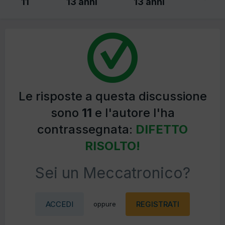
11
13 anni
13 anni
Le risposte a questa discussione
sono
11
e l'autore l'ha
contrassegnata:
DIFETTO
RISOLTO!
Sei un Meccatronico?
ACCEDI
REGISTRATI
oppure