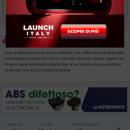
Risolta da frank,
7 Gennaio 2013
frank
Inviato
28 Dicembre 2012
ciao a tutti,questa car ha un iniettore che soffia dove è attaccato
sulla testa,siccome non ne ho mai tolti nessuno volevo sapere se
ci sono delle avvertenze particolari e se hanno una guarnizione
di tenuta che si può sostituire.grazie
Risposte
Creato
Ultima Risposta