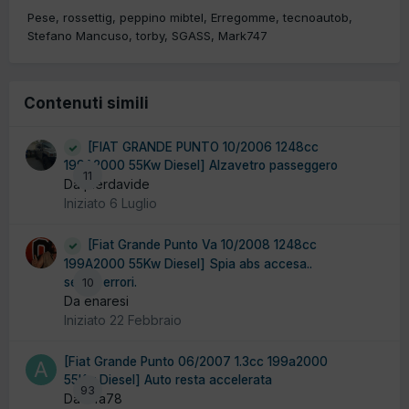
Pese
rossettig
peppino mibtel
Erregomme
tecnoautob
Stefano Mancuso
torby
SGASS
Mark747
Contenuti simili
[FIAT GRANDE PUNTO 10/2006 1248cc
199A2000 55Kw Diesel] Alzavetro passeggero
11
Da pierdavide
Iniziato
6 Luglio
[Fiat Grande Punto Va 10/2008 1248cc
199A2000 55Kw Diesel] Spia abs accesa..
senza errori.
10
Da enaresi
Iniziato
22 Febbraio
[Fiat Grande Punto 06/2007 1.3cc 199a2000
55Kw Diesel] Auto resta accelerata
93
Da alfa78