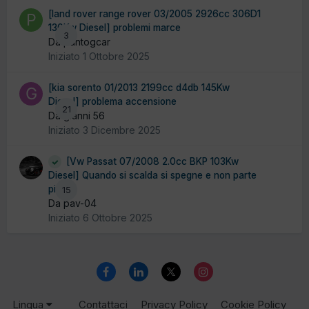
[land rover range rover 03/2005 2926cc 306D1
130Kw Diesel] problemi marce
3
Da puntogcar
Iniziato
1 Ottobre 2025
[kia sorento 01/2013 2199cc d4db 145Kw
Diesel] problema accensione
21
Da gianni 56
Iniziato
3 Dicembre 2025
[Vw Passat 07/2008 2.0cc BKP 103Kw
Diesel] Quando si scalda si spegne e non parte
più
15
Da pav-04
Iniziato
6 Ottobre 2025
Lingua
Contattaci
Privacy Policy
Cookie Policy