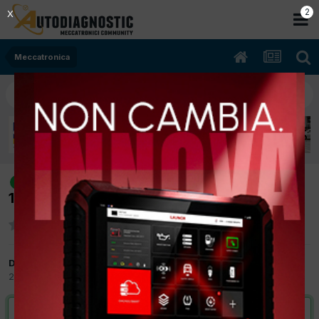
2
X
Meccatronica
[Sorento 08/2005 2497cc D4CB
risolto
103Kw Diesel] Tirando le marce si spegne
Da G.B.Autoriparazioni
20 Dicembre 2012
in
Meccatronica
VAI ALLA SOLUZIONE