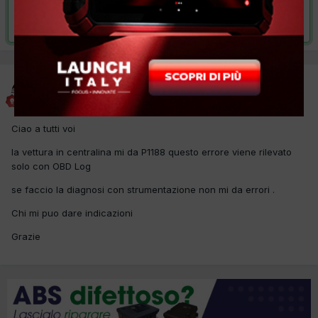
Risolta da G.B.Autoriparazioni,
29 Marzo 2013
G.B.Autoriparazioni
Inviato
20 Dicembre 2012
Ciao a tutti voi
la vettura in centralina mi da P1188 questo errore viene rilevato
solo con OBD Log
se faccio la diagnosi con strumentazione non mi da errori .
Chi mi puo dare indicazioni
Grazie