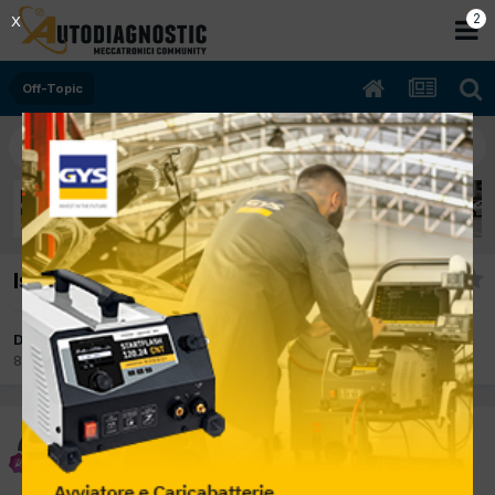
1
X
Off-Topic
Iscrizione Autodiagnostic
Da Luca83
8 Dicembre 2012
in
Off-Topic
Luca83
Inviato
8 Dicembre 2012