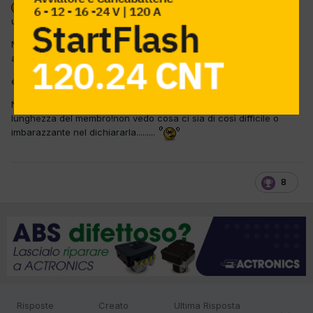
Io da oggi ho deciso di non prendere + in considerazione gli
utenti iscritti che non seguono le regole del forum!
Non mi piace questa forma di anarchia nel compilare il profilo di
alcuni iscritti riguardo l'eta!
é una mancanza di rispetto verso il forum e tutti i suoi iscritti!
Nel compilare il profilo ci viene chiesta la data di nascita non la
lunghezza del membro!non vedo cosa ci sia di così difficile o
imbarazzante nel dichiararla.........
8
Risposte
Creato
Ultima Risposta