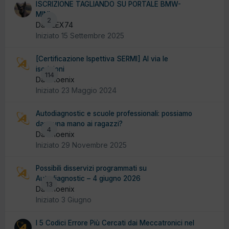
ISCRIZIONE TAGLIANDO SU PORTALE BMW-
MINI
2
Da ALEX74
Iniziato
15 Settembre 2025
[Certificazione Ispettiva SERMI] Al via le
iscrizioni
114
Da Phoenix
Iniziato
23 Maggio 2024
Autodiagnostic e scuole professionali: possiamo
dare una mano ai ragazzi?
4
Da Phoenix
Iniziato
29 Novembre 2025
Possibili disservizi programmati su
Autodiagnostic – 4 giugno 2026
13
Da Phoenix
Iniziato
3 Giugno
I 5 Codici Errore Più Cercati dai Meccatronici nel