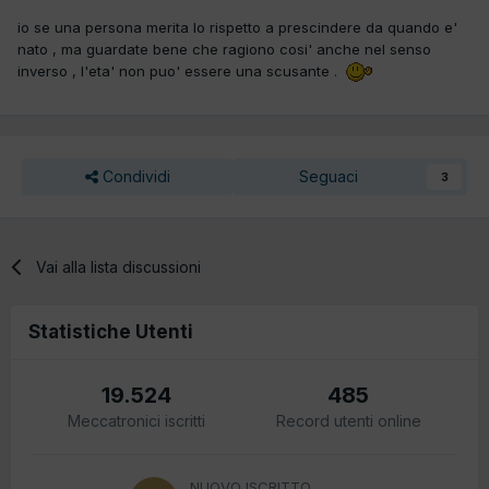
io se una persona merita lo rispetto a prescindere da quando e'
nato , ma guardate bene che ragiono cosi' anche nel senso
inverso , l'eta' non puo' essere una scusante .
Condividi
Seguaci
3
Vai alla lista discussioni
Statistiche Utenti
19.524
485
Meccatronici iscritti
Record utenti online
NUOVO ISCRITTO