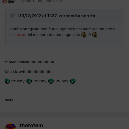
Inviato
11 Dicembre 2012
Il 10/12/2012 at 11:37, zerosei ha scritto:
hanno sbagliato non è la lunghezza del membro ma bensi
l'
altezza
del membro di autodiagnostic
:D
stiamo calmiiiiiiiiiiiiiiiiiiiiiiiiiiiiiiii
fate i braviiiiiiiiiiiiiiiiiiiiiiiiiiiiiiiiiii
:2funny:
:2funny:
:2funny:
delta
thetotem