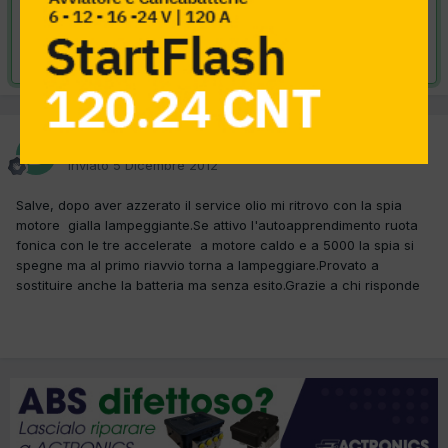
VAI ALLA SOLUZIONE
Risolta da biangio,
10 Dicembre 2012
biangio
Inviato
5 Dicembre 2012
Salve, dopo aver azzerato il service olio mi ritrovo con la spia
motore gialla lampeggiante.Se attivo l'autoapprendimento ruota
fonica con le tre accelerate a motore caldo e a 5000 la spia si
spegne ma al primo riavvio torna a lampeggiare.Provato a
sostituire anche la batteria ma senza esito.Grazie a chi risponde