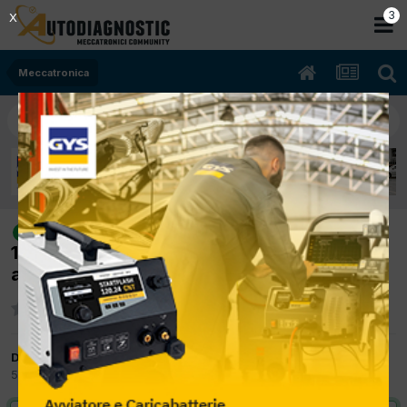
2
X
Meccatronica
[Fiat Panda 09/2008 1242cc
risolto
188a4000 44Kw Bifuel B/Metano] spia
avaria motore accesa lampeggiante
Da biangio
5 Dicembre 2012
in
Meccatronica