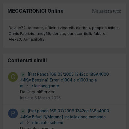
MECCATRONICI Online
(Visualizza tutti)
Davide72
taccone
officina zicarelli
ciorben
peppino mibtel
Onnis Fabrizio
andy69
donato
dariocerritelli
fabbro
Alex23
Armadillo88
Contenuti simili
[Fiat Panda 169 03/2005 1242cc 188A4000
44Kw Benzina] Errori c1004 e c1003 spia
motore lampeggiante
4
Da GriguoliService
Iniziato
5 Marzo 2025
[Fiat panda 169 07/2008 1242cc 188a4000
44Kw Bifuel B/Metano] installazione comando
al volante aiuto schemi
2
Da paolo.caimotto