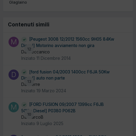
Glaglaino
Contenuti simili
[Peugeot 3008 12/2012 1560cc 9H05 84Kw
Diesel] Motorino avviamento non gira
12
Da meccanico
Iniziato
11 Dicembre 2014
[ford fusion 04/2003 1400cc F6JA 50Kw
Diesel] auto non parte
13
Da dierre
Iniziato
19 Marzo 2024
[FORD FUSION 09/2007 1399cc F6JB
50Kw Diesel] P0380 P062B
10
Da MarcoB
Iniziato
9 Luglio 2025