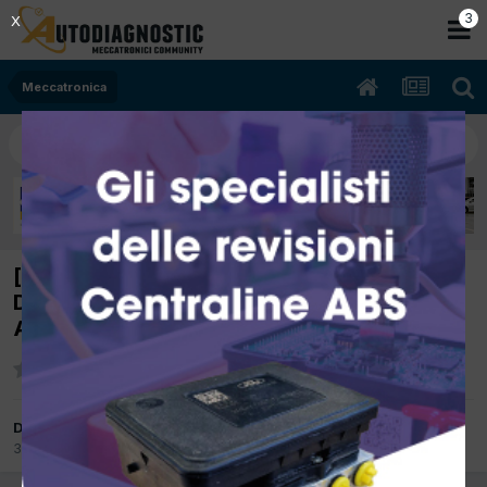
2
X
Meccatronica
[FORD FUSION 04/2007 1600cc HHJB 66Kw
Diesel] NON PARTE PIU' (IL MOTORINO
AVVIAMENTO NON GIRA)
Da simonevin
3 Dicembre 2012
in
Meccatronica