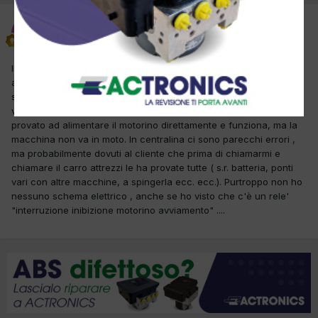
simonevin
Inviato
3 Dicembre 2012
Il cliente riferisce che la stamattina col freddo il motorino
avviamento ha fatto qualche giro e poi non ne ha più voluto
sapere. Se si gira la chiave il motorino non dà nessun cenno di
vita , come fosse staccato il collegamento all'elettrocalamita. Ho
provato ad alimentare il motorino direttamente e funziona, ma la
macchina non va in moto. In centralina ci sono parecchi errori ,
ma probabilmente dovuti al cliente che prima di chiamarmi e
chiamare il carro attrezzi le ha provate tutte ( s.r. batteria, ponti
vari con altre macchine, a spingerla ecc. ecc.). Purtroppo non ho
nessuno schema elettrico , anche se ho visto che c'è un rele'
"interruzione inibizione motorino avviamento" ....