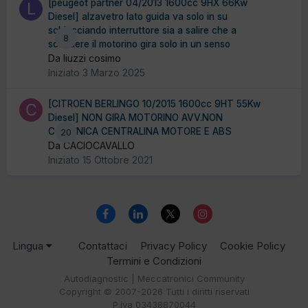
[peugeot partner 04/2013 1600cc 9HX 66Kw
Diesel] alzavetro lato guida va solo in su
schiacciando interruttore sia a salire che a
8
scendere il motorino gira solo in un senso
Da liuzzi cosimo
Iniziato
3 Marzo 2025
[CITROEN BERLINGO 10/2015 1600cc 9HT 55Kw
Diesel] NON GIRA MOTORINO AVV.NON
COMUNICA CENTRALINA MOTORE E ABS
20
Da CACIOCAVALLO
Iniziato
15 Ottobre 2021
Lingua
Contattaci
Privacy Policy
Cookie Policy
Termini e Condizioni
Autodiagnostic | Meccatronici Community
Copyright © 2007-2026 Tutti i diritti riservati
P.iva 03438870044