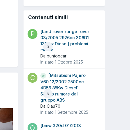
Contenuti simili
[land rover range rover
03/2005 2926cc 306D1
130Kw Diesel] problemi
3
marce
Da puntogcar
Iniziato
1 Ottobre 2025
[Mitsubishi Pajero
V60 12/2002 2500cc
4D56 85Kw Diesel]
Strano rumore dal
6
gruppo ABS
Da Clau70
Iniziato
1 Settembre 2025
[bmw 320d 01/2013