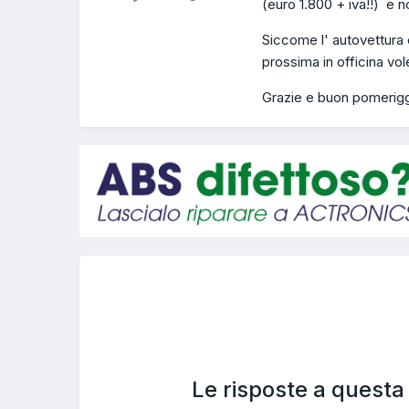
(euro 1.800 + iva!!) e 
Siccome l' autovettura
prossima in officina v
Grazie e buon pomerigg
Le risposte a quest