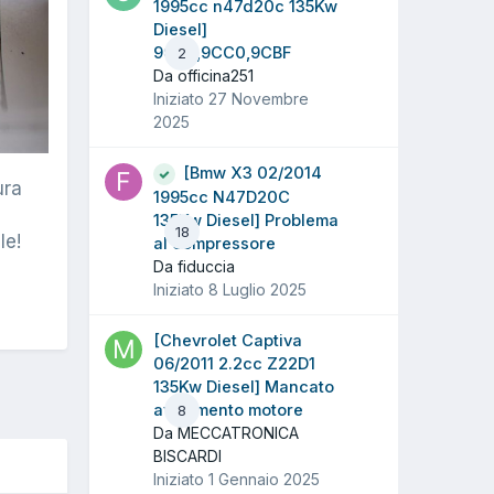
1995cc n47d20c 135Kw
Diesel]
9CD3,9CC0,9CBF
2
Da officina251
Iniziato
27 Novembre
2025
[Bmw X3 02/2014
ura
1995cc N47D20C
135Kw Diesel] Problema
18
le!
al compressore
Da fiduccia
Iniziato
8 Luglio 2025
[Chevrolet Captiva
06/2011 2.2cc Z22D1
135Kw Diesel] Mancato
avviamento motore
8
Da MECCATRONICA
BISCARDI
Iniziato
1 Gennaio 2025