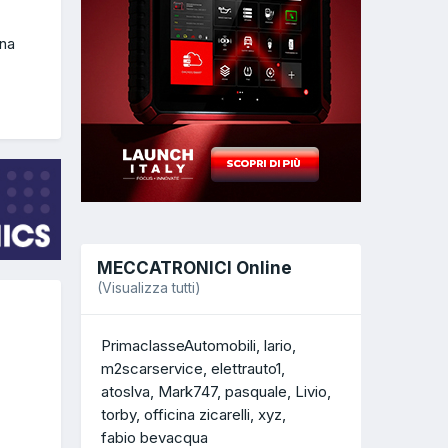
ana
MECCATRONICI Online
(Visualizza tutti)
PrimaclasseAutomobili
lario
m2scarservice
elettrauto1
atoslva
Mark747
pasquale
Livio
torby
officina zicarelli
xyz
fabio bevacqua