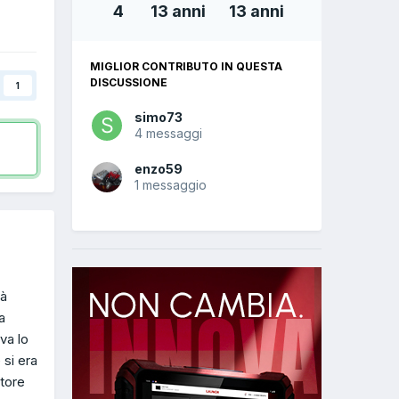
4
13 anni
13 anni
MIGLIOR CONTRIBUTO IN QUESTA
DISCUSSIONE
1
simo73
4 messaggi
enzo59
1 messaggio
ià
a
va lo
 si era
itore