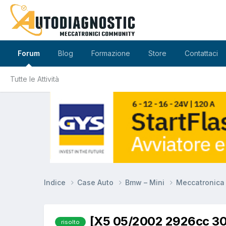
Forum
Blog
Formazione
Store
Contattaci
Tutte le Attività
Indice
Case Auto
Bmw – Mini
Meccatronic
[X5 05/2002 2926cc 306
risolto