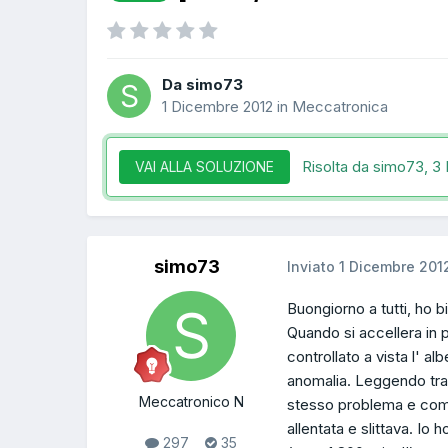
Da simo73
1 Dicembre 2012
in
Meccatronica
Risolta da simo73,
3 
VAI ALLA SOLUZIONE
simo73
Inviato
1 Dicembre 201
Buongiorno a tutti, ho 
Quando si accellera in 
controllato a vista l' a
anomalia. Leggendo tra 
Meccatronico N
stesso problema e come 
allentata e slittava. Io 
297
35