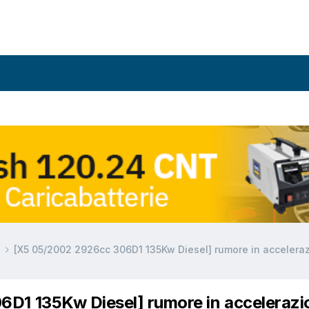
a
[X5 05/2002 2926cc 306D1 135Kw Diesel] rumore in accelera
D1 135Kw Diesel] rumore in accelerazi