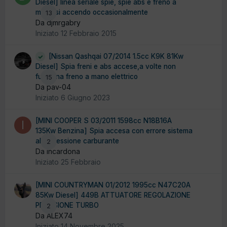
Diesel] linea seriale spie, spie abs e freno a
mano si accendo occasionalmente
13
Da djmrgabry
Iniziato
12 Febbraio 2015
[Nissan Qashqai 07/2014 1.5cc K9K 81Kw
Diesel] Spia freni e abs accese,a volte non
funziona freno a mano elettrico
15
Da pav-04
Iniziato
6 Giugno 2023
[MINI COOPER S 03/2011 1598cc N18B16A
135Kw Benzina] Spia accesa con errore sistema
alta pressione carburante
2
Da incardona
Iniziato
25 Febbraio
[MINI COUNTRYMAN 01/2012 1995cc N47C20A
85Kw Diesel] 449B ATTUATORE REGOLAZIONE
PRESSIONE TURBO
2
Da ALEX74
Iniziato
14 Novembre 2025