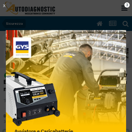
2
X
Sicurezza
[mini 06/2002 1598cc w10b16a 85Kw
risolto
Benzina] spie abs,pressione gomme, freno a
mano accese
Da rg.rago
30 Novembre 2012
in
Sicurezza