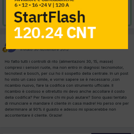
VAI ALLA SOLUZIONE
Risolta da rg.rago,
9 Dicembre 2012
rg.rago
Inviato
30 Novembre 2012
Ho fatto tutti i controlli di rito (alimentazioni 30, 15, masse)
compresi i sensori ruote, ma non entro in diagnosi: tecnomotor,
tecnotest e bosch, per cui ho il sospetto della centrale. In un post
ho visto un caso simile, e vorrei sapere se è necessario ,con
ricambio nuovo, fare la codifica con strumento ufficiale. Il
ricambio è costoso e oltretutto mi devo anche accollare il costo
della codifica? Per favore chi mi può aiutare? Sono quasi tentato
di rinunciare e mandare il cliente in casa madre! Ho perso ore per
determinare al 90% il guasto e adesso mi spiacerebbe non
accontentare il cliente. Grazie!