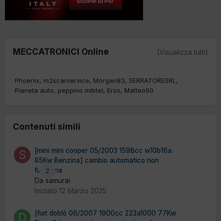
MECCATRONICI Online
(Visualizza tutti)
Phoenix
m2scarservice
Morgan83
SERRATORESRL
Pianeta auto
peppino mibtel
Eros
Matteo90
Contenuti simili
[mini mini cooper 05/2003 1598cc w10b16a
85Kw Benzina] cambio automatico non
funziona
2
Da samurai
Iniziato
12 Marzo 2025
[fiat doblò 06/2007 1900cc 223a1000 77Kw