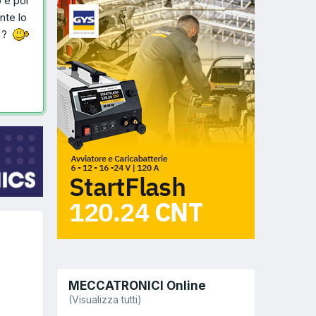
o e poi
nte lo
e ?
MECCATRONICI Online
(Visualizza tutti)