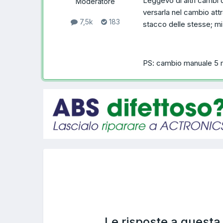
Leggevo di altri cambi d
Moderatore
versarla nel cambio att
7,5k
183
stacco delle stesse; m
PS: cambio manuale 5 
Le risposte a quest