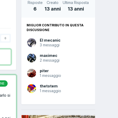
Risposte
Creato
Ultima Risposta
6
13 anni
13 anni
MIGLIOR CONTRIBUTO IN QUESTA
DISCUSSIONE
0
El mecanic
3 messaggi
maximec
2 messaggi
piter
1 messaggio
ONE
thetotem
1 messaggio
arlo si