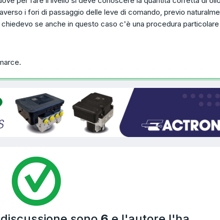
ove per fare il livello si deve conoscere la quantità corretta di oli
raverso i fori di passaggio delle leve di comando, previo naturalme
i chiedevo se anche in questo caso c'è una procedura particolar
marce.
a discussione sono
6
e l'autore l'ha