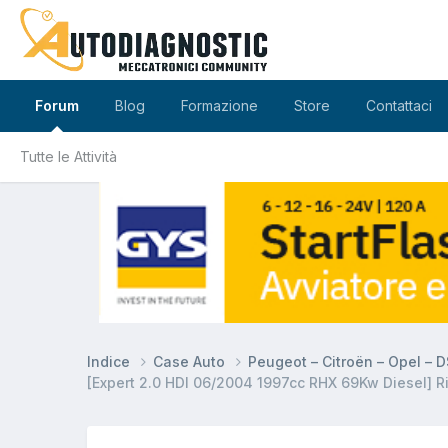
Forum
Blog
Formazione
Store
Contattaci
Tutte le Attività
Indice
Case Auto
Peugeot – Citroën – Opel – 
[Expert 2.0 HDI 06/2004 1997cc RHX 69Kw Diesel] Rip