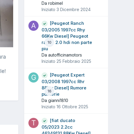
Da robimel
Iniziato
3 Dicembre 2024
[Peugeot Ranch
03/2005 1997cc Rhy
66Kw Diesel] Peugeot
ranch 2.0 hdi non parte
10
piu
Da autofficinamotors
ura
Iniziato
25 Febbraio 2025
le!
[Peugeot Expert
03/2008 1997cc Rhr
88Kw Diesel] Rumore
16
punterie
Da gianni1810
Iniziato
16 Ottobre 2025
[fiat ducato
05/2023 2.2cc
46349131 88Kw Diesel]