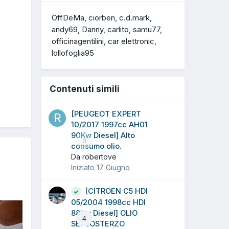
OffDeMa
ciorben
c.d.mark
andy69
Danny
carlito
samu77
officinagentilini
car elettronic
lollofoglia95
Contenuti simili
[PEUGEOT EXPERT
10/2017 1997cc AH01
90Kw Diesel] Alto
0
consumo olio.
Da robertove
Iniziato
17 Giugno
[CITROEN C5 HDI
05/2004 1998cc HDI
88Kw Diesel] OLIO
4
SERVOSTERZO