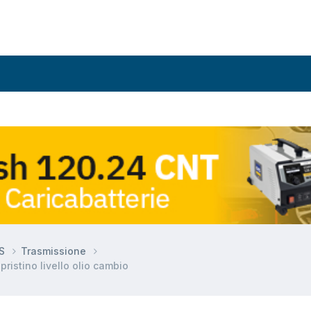
DS
Trasmissione
ristino livello olio cambio