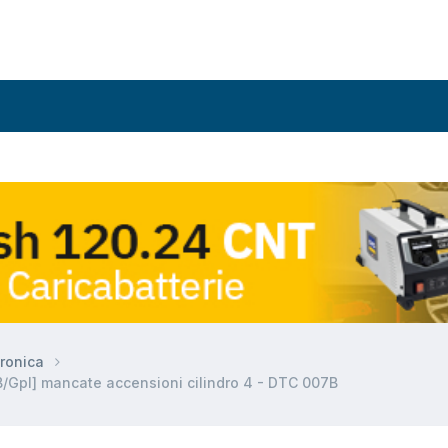
ronica
B/Gpl] mancate accensioni cilindro 4 - DTC 007B