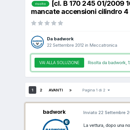
[cl. B 170 245 01/2009
risolto
mancate accensioni cilindro 
Da badwork
22 Settembre 2012
in
Meccatronica
Risolta da badwork,
1
VAI ALLA SOLUZIONE
1
2
AVANTI
Pagina 1 di 2
badwork
Inviato
22 Settembre 2
La vettura, dopo una n