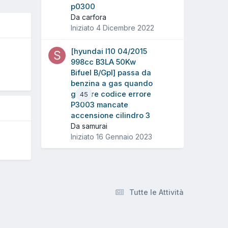
p0300
Da carfora
Iniziato
4 Dicembre 2022
[hyundai I10 04/2015
O
998cc B3LA 50Kw
Bifuel B/Gpl] passa da
benzina a gas quando
gli pare codice errore
45
P3003 mancate
accensione cilindro 3
Da samurai
Iniziato
16 Gennaio 2023
Tutte le Attività