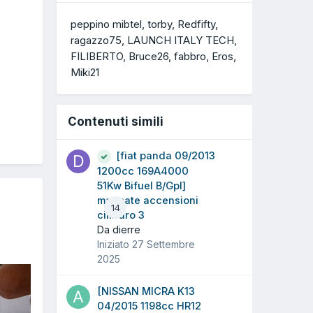
peppino mibtel
torby
Redfifty
ragazzo75
LAUNCH ITALY TECH
FILIBERTO
Bruce26
fabbro
Eros
Miki21
Contenuti simili
[fiat panda 09/2013
1200cc 169A4000
51Kw Bifuel B/Gpl]
mancate accensioni
14
cilindro 3
Da dierre
Iniziato
27 Settembre
2025
[NISSAN MICRA K13
04/2015 1198cc HR12