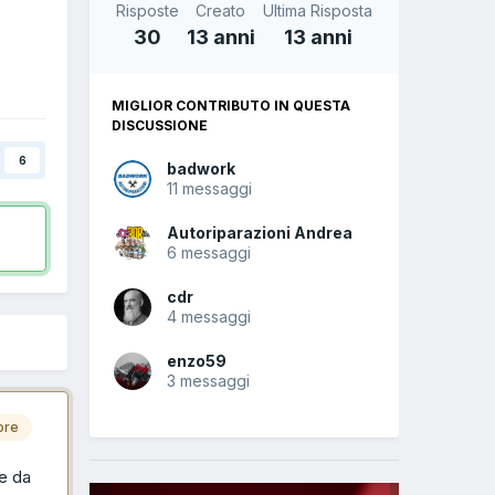
Risposte
Creato
Ultima Risposta
30
13 anni
13 anni
MIGLIOR CONTRIBUTO IN QUESTA
DISCUSSIONE
6
badwork
11 messaggi
Autoriparazioni Andrea
6 messaggi
cdr
4 messaggi
enzo59
3 messaggi
ore
e da