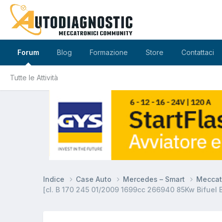
Forum
Blog
Formazione
Store
Contattaci
Tutte le Attività
Indice
Case Auto
Mercedes – Smart
Meccat
[cl. B 170 245 01/2009 1699cc 266940 85Kw Bifuel 