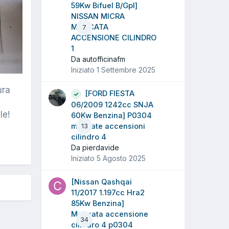
59Kw Bifuel B/Gpl]
NISSAN MICRA
MANCATA
7
ACCENSIONE CILINDRO
1
Da autofficinafm
Iniziato
1 Settembre 2025
ura
[FORD FIESTA
06/2009 1242cc SNJA
le!
60Kw Benzina] P0304
mancate accensioni
13
cilindro 4
Da pierdavide
Iniziato
5 Agosto 2025
[Nissan Qashqai
11/2017 1.197cc Hra2
85Kw Benzina]
Mancata accensione
34
cilindro 4 p0304