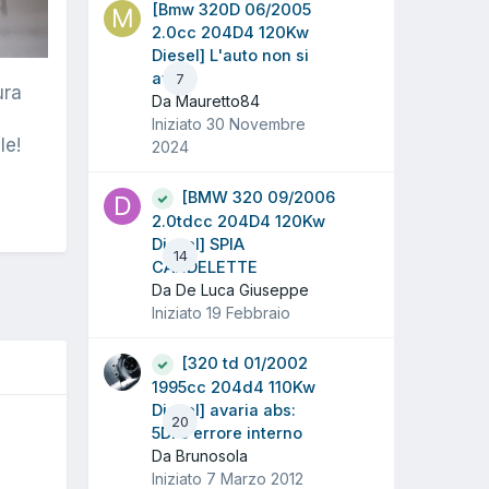
[Bmw 320D 06/2005
2.0cc 204D4 120Kw
Diesel] L'auto non si
avvia
7
ura
Da Mauretto84
Iniziato
30 Novembre
le!
2024
[BMW 320 09/2006
2.0tdcc 204D4 120Kw
Diesel] SPIA
14
CANDELETTE
Da De Luca Giuseppe
Iniziato
19 Febbraio
[320 td 01/2002
1995cc 204d4 110Kw
Diesel] avaria abs:
20
O
5DF5 errore interno
Da Brunosola
Iniziato
7 Marzo 2012