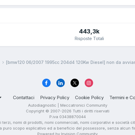
443,3k
Risposte Totali
a
[bmw120 06/2007 1995cc 204d4 120Kw Diesel] non da avvi
Contattaci
Privacy Policy
Cookie Policy
Termini e Co
Autodiagnostic | Meccatronici Community
Copyright © 2007-2026 Tutti i diritti riservati
P.iva 03438870044
di terzi, nomi di prodotti, nomi commerciali, nomi corporativi e società ci
i a puro scopo esplicativo ed a beneficio del possessore, senza alcun fine 
Powered by Invision Community