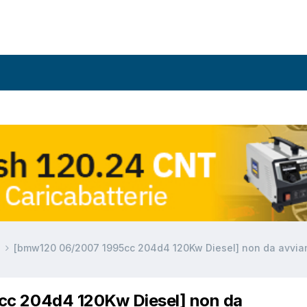
a
[bmw120 06/2007 1995cc 204d4 120Kw Diesel] non da avvi
c 204d4 120Kw Diesel] non da