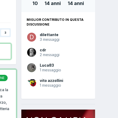
10
14 anni
14 anni
MIGLIOR CONTRIBUTO IN QUESTA
DISCUSSIONE
3
dilettante
3 messaggi
cdr
2 messaggi
Luca83
1 messaggio
ONE
vito azzollini
1 messaggio
ca la
ra
rzo,
tteria