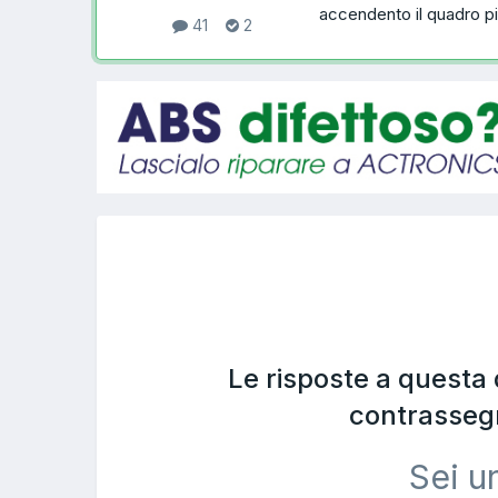
accendento il quadro più 
41
2
Le risposte a questa
contrasseg
Sei u