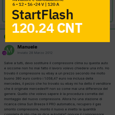
VAI ALLA SOLUZIONE
Risolta da Manuele,
28 Marzo 2012
SOLUZIONE
Manuele
Inviato
28 Marzo 2012
Salve a tutti, devo sostituire il compressore clima su questa auto
e siccome non ho mai fatto il lavoro volevo chiedere una info. Ho
trovato il compressore su ebay a un prezzo secondo me molto
buono 380 euro contro i 1.058,47 euro iva inclusa della
mercedes, il pezzo che ho trovato su ebay mi ha detto il venditore
che è originale mercedes!!!! non so come mai una differenza del
genere. Quello che volevo sapere è la procedura corretta del
montaggio del nuovo compressore. Allora ho una stazione di
ricarica clima Sun Breeze II PRO automatica, recupero il gas
smonto compressore, monto il nuovo e inietto la quantità
completa di olio che mi dice autodata? oppure il compressore