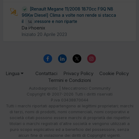
[Renault Megane 11/2008 1870cc F9Q N8
96Kw Diesel] Clima a volte non rende si stacca
il compressore e non riparte
14
Da Phoenix
Iniziato
20 Aprile 2023
Lingua
Contattaci
Privacy Policy
Cookie Policy
Termini e Condizioni
Autodiagnostic | Meccatronici Community
Copyright © 2007-2026 Tutti i diritti riservati
P.iva 03438870044
Tutti i marchi riportati appartengono ai legittimi proprietari; marchi
di terzi, nomi di prodotti, nomi commerciali, nomi corporativi e
società citati possono essere marchi di proprietà dei rispettivi
titolari o marchi registrati d'altre società e vengono utilizzati a
puro scopo esplicativo ed a beneficio del possessore, senza
alcun fine di violazione dei diritti di Copyright vigenti.