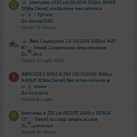
[mercedes e220 cdi 06/2014 2143cc 651911
125Kw Diesel] sostituzione meccatronica
cambio 7gtronic
9
Da davide2000
Iniziato
12 Giugno
[Mini Countryman 2.0 04/2014 2000cc N47
82Kw Diesel] Compressore clima rimozione
16
Da fabbro
Iniziato
9 Luglio 2024
[MERCEDES BENZ A 200 CDI 01/2008 1992cc
640941 103Kw Diesel] Non arriva corrente al
compressore
5
Da incardona
Iniziato
6 Luglio
[mercedes e 220 cdi 06/2011 2445cc 651924
125Kw Diesel] luci stop sempre accese
4
Da papamexico
Iniziato
30 Marzo