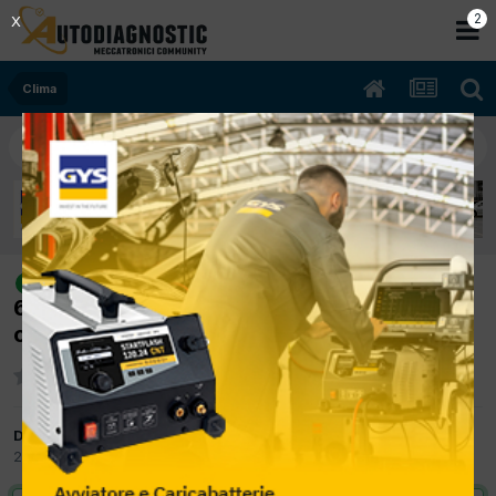
2
X
Clima
[E270 CDI (w210) 06/2000 2658cc
risolto
612961 125Kw Diesel] Sostituzione
compressore Clima
Da Manuele
28 Marzo 2012
in
Clima