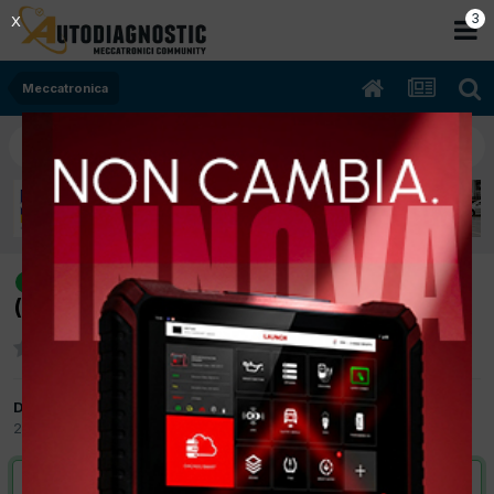
2
X
Meccatronica
[musa 10/2007 1368cc 843A1000
risolto
(16v) 70Kw Bifuel B/Gpl] non parte a freddo
Da mirchetto
22 Marzo 2012
in
Meccatronica
VAI ALLA SOLUZIONE