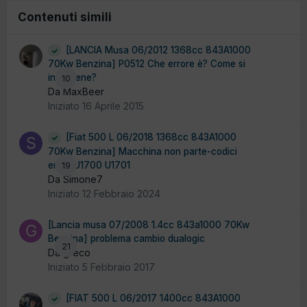
Contenuti simili
[LANCIA Musa 06/2012 1368cc 843A1000
70Kw Benzina] P0512 Che errore è? Come si
interviene?
10
Da MaxBeer
Iniziato
16 Aprile 2015
[Fiat 500 L 06/2018 1368cc 843A1000
70Kw Benzina] Macchina non parte-codici
errori U1700 U1701
19
Da Simone7
Iniziato
12 Febbraio 2024
[Lancia musa 07/2008 1.4cc 843a1000 70Kw
Benzina] problema cambio dualogic
21
Da greco
Iniziato
5 Febbraio 2017
[FIAT 500 L 06/2017 1400cc 843A1000