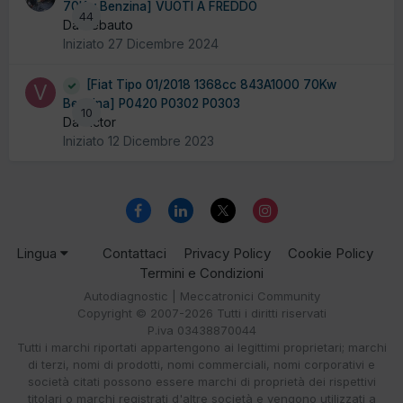
70Kw Benzina] VUOTI A FREDDO
44
Da debauto
Iniziato
27 Dicembre 2024
[Fiat Tipo 01/2018 1368cc 843A1000 70Kw
Benzina] P0420 P0302 P0303
10
Da victor
Iniziato
12 Dicembre 2023
Lingua
Contattaci
Privacy Policy
Cookie Policy
Termini e Condizioni
Autodiagnostic | Meccatronici Community
Copyright © 2007-2026 Tutti i diritti riservati
P.iva 03438870044
Tutti i marchi riportati appartengono ai legittimi proprietari; marchi
di terzi, nomi di prodotti, nomi commerciali, nomi corporativi e
società citati possono essere marchi di proprietà dei rispettivi
titolari o marchi registrati d'altre società e vengono utilizzati a