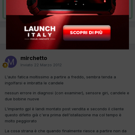
Risolta da mirchetto,
8 Maggio 2012
PREC
Pagina 1 di 2
AVANTI
mirchetto
Inviato
22 Marzo 2012
L'auto fatica moltissimo a partire a freddo, sembra tenda a
ingolfarsi e imbratta le candele
nessun errore in diagnosi (con examiner), sensore giri, candele e
due bobine nuove
L'impianto gpl è landi montato post vendita e secondo il cliente
questo difetto già c'era prima dell'istallazione ma col tempo è
molto peggiorato
La cosa strana è che quando finalmente riesce a partire non da