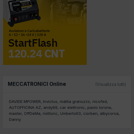
MECCATRONICI Online
(Visualizza tutti)
DAVIDE MPOWER
Invictus
mattia granuzzo
nicofed
AUTOFFICINA AZ
andy69
car elettronic
paolo torone
master
OffDeMa
riottisnc
Umberto63
ciorben
albycorsa
Danny