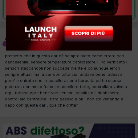
Risolta da ndonio,
26 Marzo 2012
ndonio
Inviato
21 Marzo 2012
premetto che in questa car cè sempre stato come errore non
cancellabile, sensore temperatura catalizatore 1 ho verificato i
sensori staccandoli non succede niente e comunque errori
sempre attuali,ma la car con tutto cio' andava bene, adesso
pero' e entrata che in accellerazione borbotta ed ha scarsa
potenza, con molto fumo se accellero forte, controllato valvola
egr , turbina apre bene vari sensori, sostituito il dabbimetro
controllato centralina , filtro gasolio e ok , non sto venendo a
capo con questa car , qualche dritta?