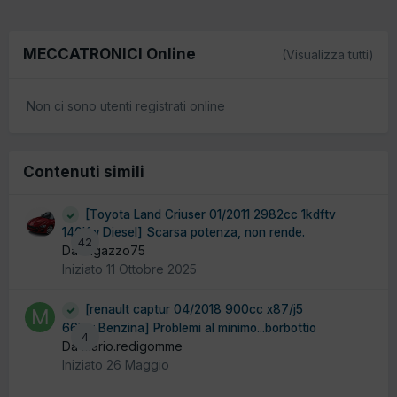
MECCATRONICI Online
(Visualizza tutti)
Non ci sono utenti registrati online
Contenuti simili
[Toyota Land Criuser 01/2011 2982cc 1kdftv
140Kw Diesel] Scarsa potenza, non rende.
42
Da ragazzo75
Iniziato
11 Ottobre 2025
[renault captur 04/2018 900cc x87/j5
66Kw Benzina] Problemi al minimo...borbottio
4
Da mario.redigomme
Iniziato
26 Maggio