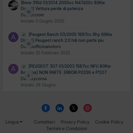
[Bmw 316d 01/2014 2000cc N47d20c 85Kw
Diesel] Vettura perde di potenza
15
Da pucciom
Iniziato
3 Giugno 2020
[Peugeot Ranch 03/2005 1997cc Rhy 66Kw
Diesel] Peugeot ranch 2.0 hdi non parte piu
10
Da autofficinamotors
Iniziato
25 Febbraio 2025
[PEUGEOT 307 01/2003 1587cc NFU 80Kw
Benzina] NON PARTE. ERRORI P0336 e P1327
4
Da albycorsa
Iniziato
28 Giugno
Lingua
Contattaci
Privacy Policy
Cookie Policy
Termini e Condizioni