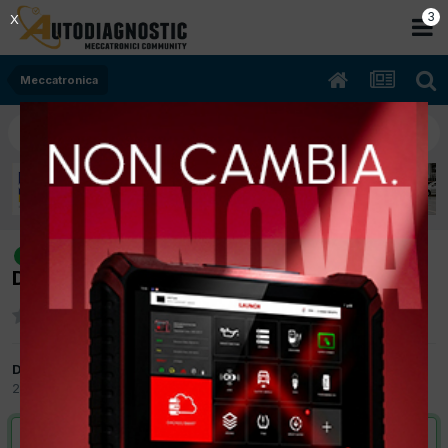
2
X
Meccatronica
[307 05/2003 2000cc rhy 66Kw
risolto
Diesel] scarsa potenza e borbotta
Da ndonio
21 Marzo 2012
in
Meccatronica
VAI ALLA SOLUZIONE