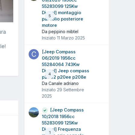
09/2020 1956cc
55283099 125Kw
Diesel] montaggio
5
paraolio posteriore
motore
ura
Da peppino mibtel
Iniziato
11 Marzo 2025
le!
[Jeep Compass
06/2019 1956cc
55284064 743Kw
Diesel] Jeep compass
4
p2002 p20ee p208e
Da Canale adriano
Iniziato
29 Settembre
2025
[Jeep Compass
10/2018 1956cc
55283099 125Kw
O
Diesel] Frequenza
1