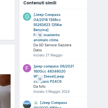
Contenuti simili
[Jeep Compass
04/2018 1368cc
55263623 125Kw
Benzina]
Funzionamento
16
anomalo clima
Da GD Service Gazzera
Dario
Iniziato
27 Maggio
[jeep compass 06/2021
1600cc 46346020
96Kw Diesel] jeep
12
compass P24C6
Da fofo
Iniziato
3 Maggio 2024
[Jeep Compass