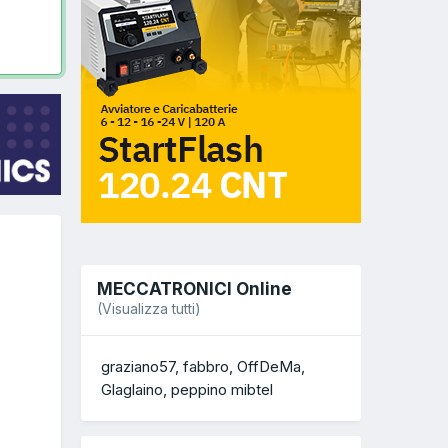
MECCATRONICI Online
(Visualizza tutti)
graziano57
fabbro
OffDeMa
Glaglaino
peppino mibtel