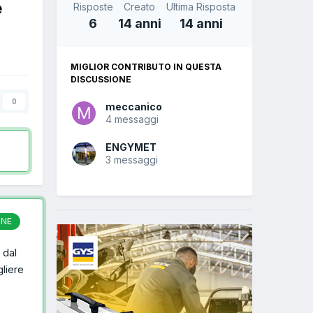
e
Risposte
Creato
Ultima Risposta
6
14 anni
14 anni
MIGLIOR CONTRIBUTO IN QUESTA
DISCUSSIONE
0
meccanico
4 messaggi
ENGYMET
3 messaggi
ONE
 dal
gliere