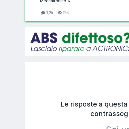
Meccatronico A
1,2k
125
Le risposte a quest
contrasseg