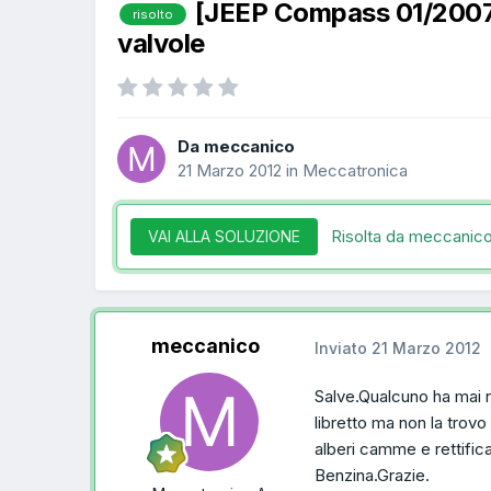
[JEEP Compass 01/2007
risolto
valvole
Da meccanico
21 Marzo 2012
in
Meccatronica
Risolta da meccanic
VAI ALLA SOLUZIONE
meccanico
Inviato
21 Marzo 2012
Salve.Qualcuno ha mai r
libretto ma non la trov
alberi camme e rettifica
Benzina.Grazie.