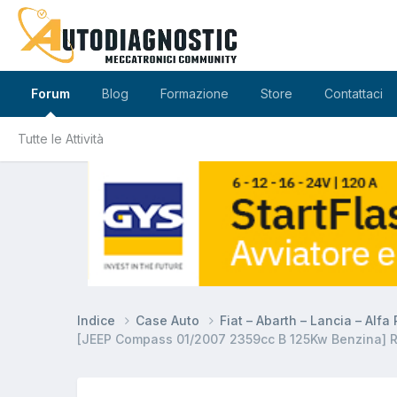
Forum
Blog
Formazione
Store
Contattaci
Tutte le Attività
Indice
Case Auto
Fiat – Abarth – Lancia – Alf
[JEEP Compass 01/2007 2359cc B 125Kw Benzina] R