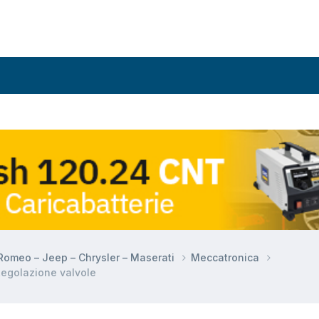
a Romeo – Jeep – Chrysler – Maserati
Meccatronica
egolazione valvole