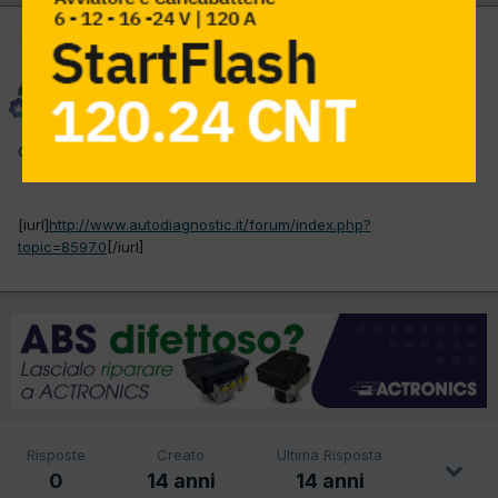
Moderatore
El mecanic
Inviato
12 Marzo 2012
Questo topic è stato spostato in
Auto storiche
.
[iurl]
http://www.autodiagnostic.it/forum/index.php?
topic=8597.0
[/iurl]
Risposte
Creato
Ultima Risposta
0
14 anni
14 anni