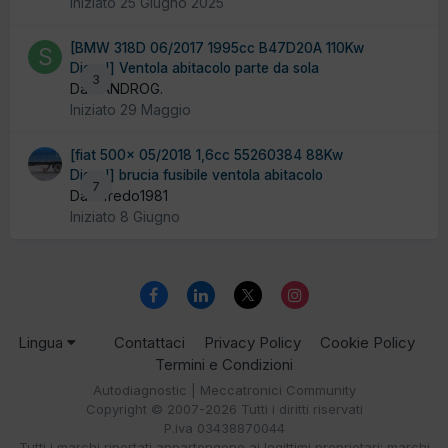
Iniziato
25 Giugno 2025
[BMW 318D 06/2017 1995cc B47D20A 110Kw
Diesel] Ventola abitacolo parte da sola
3
Da SANDROG.
Iniziato
29 Maggio
[fiat 500x 05/2018 1,6cc 55260384 88Kw
Diesel] brucia fusibile ventola abitacolo
7
Da alfredo1981
Iniziato
8 Giugno
Lingua
Contattaci
Privacy Policy
Cookie Policy
Termini e Condizioni
Autodiagnostic | Meccatronici Community
Copyright © 2007-2026 Tutti i diritti riservati
P.iva 03438870044
Tutti i marchi riportati appartengono ai legittimi proprietari; marchi