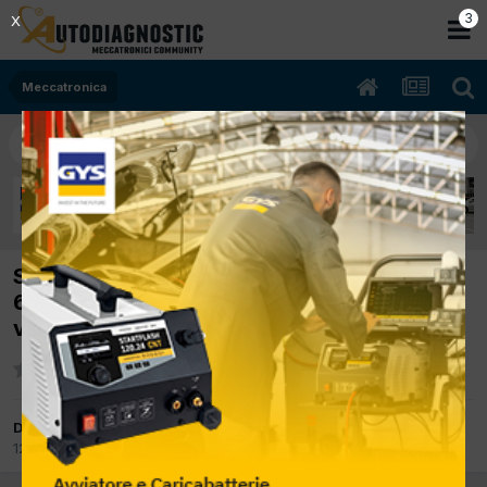
2
X
Meccatronica
SPOSTATO: [250D mod 124 09/1992 2497cc
602962 93Kw Diesel] Ubicazione resistenza
ventola abitacolo
Da El mecanic
12 Marzo 2012
in
Meccatronica