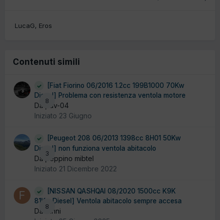
LucaG
Eros
Contenuti simili
[Fiat Fiorino 06/2016 1.2cc 199B1000 70Kw
Diesel] Problema con resistenza ventola motore
8
Da pav-04
Iniziato
23 Giugno
[Peugeot 208 06/2013 1398cc 8H01 50Kw
Diesel] non funziona ventola abitacolo
3
Da peppino mibtel
Iniziato
21 Dicembre 2022
[NISSAN QASHQAI 08/2020 1500cc K9K
81Kw Diesel] Ventola abitacolo sempre accesa
8
Da fanni