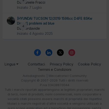
9
Da Daniele Fracci
Iniziato
7 Luglio
[HYUNDAI TUCSON 12/2019 1598cc D4FE 85Kw
Diesel] problemi ad blue
4
Da pierdavide
Iniziato
4 Agosto 2025
Lingua
Contattaci
Privacy Policy
Cookie Policy
Termini e Condizioni
Autodiagnostic | Meccatronici Community
Copyright © 2007-2026 Tutti i diritti riservati
P.iva 03438870044
Tutti i marchi riportati appartengono ai legittimi proprietari; marchi
di terzi, nomi di prodotti, nomi commerciali, nomi corporativi e
società citati possono essere marchi di proprietà dei rispettivi
titolari o marchi registrati d'altre società e vengono utilizzati a
puro scopo esplicativo ed a beneficio del possessore, senza