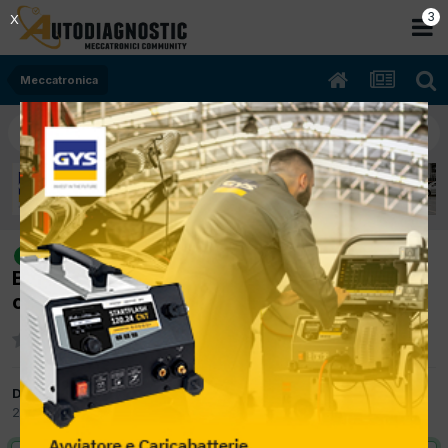
2
X
Meccatronica
[Golf V 10/2004 1598cc BAG 85Kw
risolto
Benzina] Problema lubrificazione dopo
cambio olio
Da enigma007
23 Febbraio 2012
in
Meccatronica