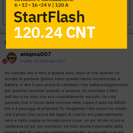
VAI ALLA SOLUZIONE
Risolta da enigma007,
23 Febbraio 2012
SOLUZIONE
enigma007
Inviato
23 Febbraio 2012
Ho camiato olio e filtro a questa auto, dopo di chè quando ho
avviato le punterie (penso siano quelle) hanno incominciato a
battere. A dire il vero prima di cambiare l'olio batteva leggermente
per qualche secondo quando si avviava. Ho smontato il filtro
dell'olio e ho visto che era completamente asciutto. Ho cosi
pensato che ci fosse della morchia nella coppa (l'auto ha 84000
Km e 4 passaggi di proprietà !!!), ritogliendo l'olio nuovo ho notato
che il primo che usciva dal tappo di scarico era paticolarmente
nero e nella coppa ho trovato poca cosa : un po' di olio scuro e
sembrava un po' più vischioso. Ho tolto anche il pescante della
pompa dell'olio che non sembrava intasato, ho provato a girare