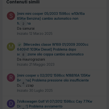
Contenuti simili
[mini mini cooper 05/2003 1598cc w10b16a
85Kw Benzina] cambio automatico non
funziona
2
Da samurai
Iniziato
12 Marzo 2025
[Mercedes classe W169 01/2009 2000cc
640941 103Kw Diesel] Problema dopo
sostituzione olio coppa cambio automatico
8
Da maurograziani
Iniziato
21 Maggio 2023
[mini cooper s 02/2012 1598cc N18B16A 135Kw
Benzina] Problema pressione olio insufficiente
4
Da rozzap
Iniziato
30 Luglio 2025
[Volkswagen Golf VI 07/2012 1598cc Cay 77Kw
Diesel] Problema avviamento