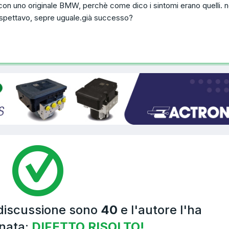
o con uno originale BMW, perchè come dico i sintomi erano quelli. 
e aspettavo, sepre uguale.già successo?
 discussione sono
40
e l'autore l'ha
nata:
DIFETTO RISOLTO!