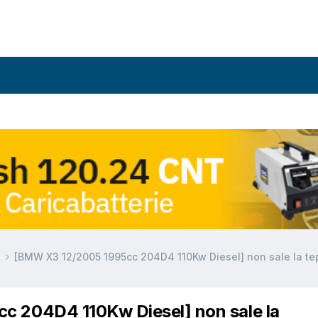
a
[BMW X3 12/2005 1995cc 204D4 110Kw Diesel] non sale la te
c 204D4 110Kw Diesel] non sale la