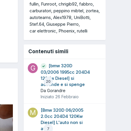
fullin
Funroot
chrigib92
fabbro
carburatori
peppino mibtel
zortea
autoteams
Alex1978
UniBotti
Stef.64
Giuseppe Pierro
car elettronic
Phoenix
rutelli
Contenuti simili
[bmw 320D
03/2006 1995cc 204D4
120Kw Diesel] si
20
accende e si spenge
Da Gorandre
Iniziato
26 Febbraio
[Bmw 320D 06/2005
2.0cc 204D4 120Kw
Diesel] L'auto non si
avvia
7