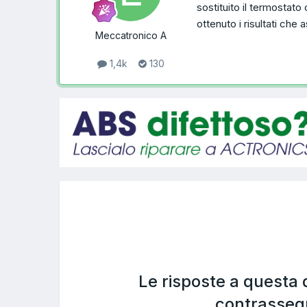
sostituito il termostat
ottenuto i risultati ch
Meccatronico A
1,4k
130
Le risposte a questa
contrasseg