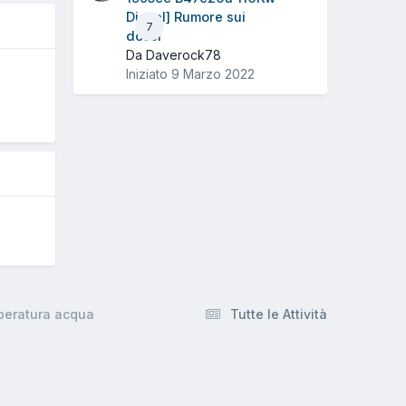
Diesel] Rumore sui
7
dossi
Da Daverock78
Iniziato
9 Marzo 2022
5
peratura acqua
Tutte le Attività