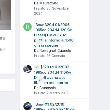
Da Mauretto84
Iniziato
30 Novembre
2024
[Bmw 320d 01/2006
1995cc 204d4 120Kw
Diesel] BMW 320d
ura
parte e intorno ai 1500
17
giri si spegne
le!
Da Romagnoli Gabriele
Iniziato
26 Gennaio
[320 td 01/2002
1995cc 204d4 110Kw
Diesel] avaria abs:
20
5DF5 errore interno
Da Brunosola
Iniziato
7 Marzo 2012
[Bmw X1 02/2016
1995cc B47c20a 110Kw