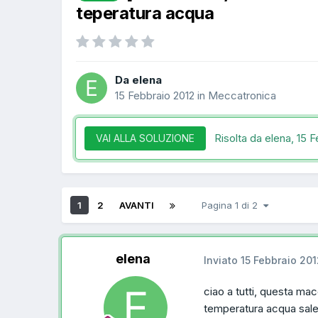
teperatura acqua
Da elena
15 Febbraio 2012
in
Meccatronica
Risolta da elena,
15 F
VAI ALLA SOLUZIONE
1
2
AVANTI
Pagina 1 di 2
elena
Inviato
15 Febbraio 201
ciao a tutti, questa ma
temperatura acqua sal