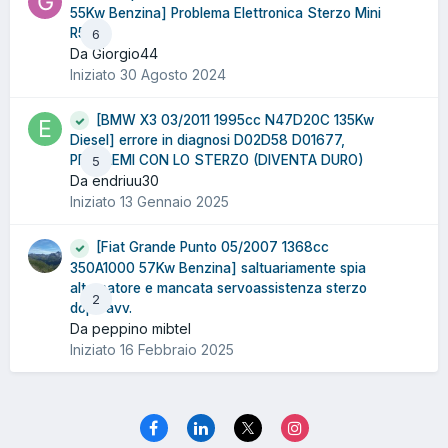
55Kw Benzina] Problema Elettronica Sterzo Mini
R56
6
Da Giorgio44
Iniziato
30 Agosto 2024
[BMW X3 03/2011 1995cc N47D20C 135Kw
Diesel] errore in diagnosi D02D58 D01677,
PROBLEMI CON LO STERZO (DIVENTA DURO)
5
Da endriuu30
Iniziato
13 Gennaio 2025
[Fiat Grande Punto 05/2007 1368cc
350A1000 57Kw Benzina] saltuariamente spia
alternatore e mancata servoassistenza sterzo
2
dopo avv.
Da peppino mibtel
Iniziato
16 Febbraio 2025