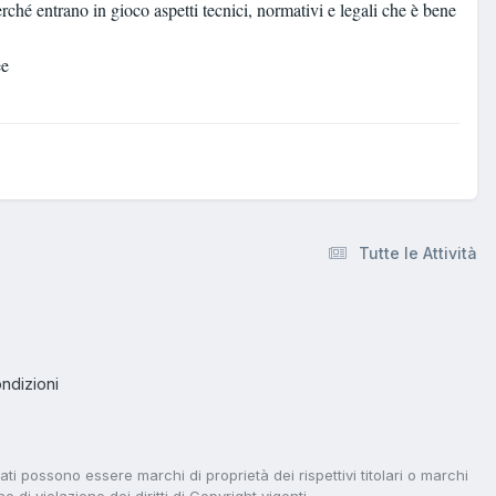
rché entrano in gioco aspetti tecnici, normativi e legali che è bene
ee
Tutte le Attività
ndizioni
tati possono essere marchi di proprietà dei rispettivi titolari o marchi
di violazione dei diritti di Copyright vigenti.