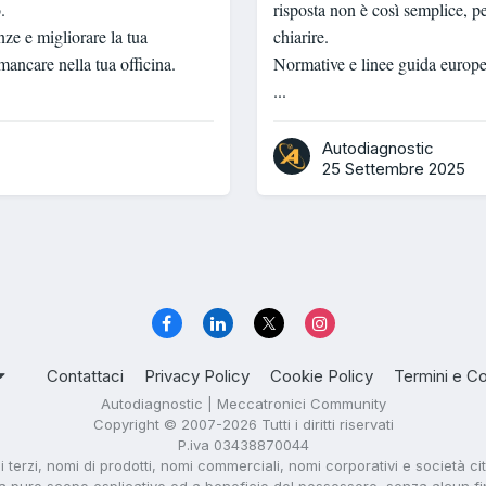
o.
risposta non è così semplice, pe
ze e migliorare la tua
chiarire.
mancare nella tua officina.
Normative e linee guida europ
...
Autodiagnostic
25 Settembre 2025
Contattaci
Privacy Policy
Cookie Policy
Termini e Co
Autodiagnostic | Meccatronici Community
Copyright © 2007-2026 Tutti i diritti riservati
P.iva 03438870044
di terzi, nomi di prodotti, nomi commerciali, nomi corporativi e società ci
i a puro scopo esplicativo ed a beneficio del possessore, senza alcun fine 