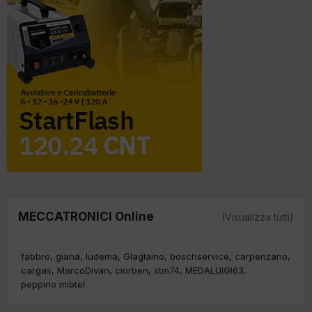
MECCATRONICI Online
(Visualizza tutti)
fabbro
giana
ludema
Glaglaino
boschservice
carpenzano
cargas
MarcoDivan
ciorben
stm74
MEDALUIGI63
peppino mibtel