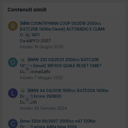
Contenuti simili
[MINI COUNTRYMAN COOP 01/2019 2000cc
B47C20B 140Kw Diesel] AUTORADIO E CLIMA
OSCURATI
10
Da BAFFO-2007
Iniziato
18 Giugno 2025
[BMW 220 03/2023 2000cc B47C20B
140Kw Diesel] 36F600 QUALE RESET FARE?
9
Da OfficinaGalfo
Iniziato
7 Maggio 2025
[BMW X4 04/2016 1995cc B47D20A 140Kw
Diesel] Errore 290B00
5
Da lino10
Iniziato
26 Gennaio 2024
[bmw 320d 06/2007 2000cc n47 120Kw
Diesel] errore 449a bmw 320d