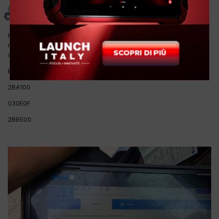
Alex02
Inviato
2 Luglio
Ho questa BMW in officina con avaria motore accesa, la
macchina non da problemi in strada, solo avaria. In diagnosi ho i
seguenti errori, il sensore ho provato a smontarlo ed è pulito
Errore:
2BA100
030E0F
2BB500