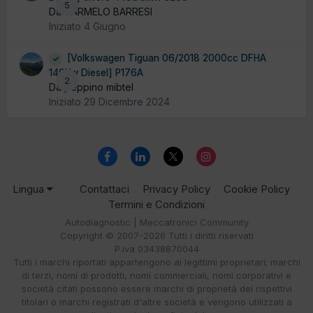
5
Da CARMELO BARRESI
Iniziato
4 Giugno
[Volkswagen Tiguan 06/2018 2000cc DFHA
140Kw Diesel] P176A
2
Da peppino mibtel
Iniziato
29 Dicembre 2024
Lingua
Contattaci
Privacy Policy
Cookie Policy
Termini e Condizioni
Autodiagnostic | Meccatronici Community
Copyright © 2007-2026 Tutti i diritti riservati
P.iva 03438870044
Tutti i marchi riportati appartengono ai legittimi proprietari; marchi
di terzi, nomi di prodotti, nomi commerciali, nomi corporativi e
società citati possono essere marchi di proprietà dei rispettivi
titolari o marchi registrati d'altre società e vengono utilizzati a