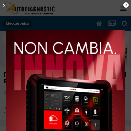
2
X
Meccatronica
[bmw X4 01/2019 2000cc B47 140Kw Diesel]
Errore 2BA100
Da Alex02
2 Luglio
in
Meccatronica