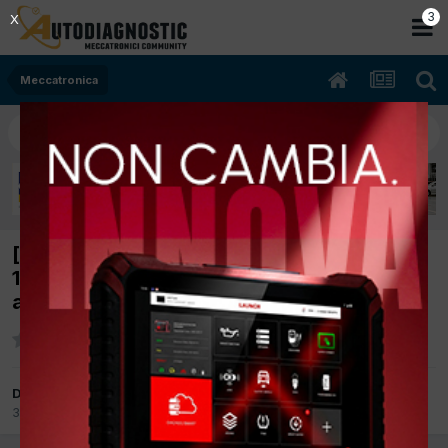
2
X
Meccatronica
[hiunday tucson hibrida 06/2021 16cc nx4e
169Kw Ibrida] sostituzione batteria
avviamento
Da MEDALUIGI63
3 Giugno
in
Meccatronica