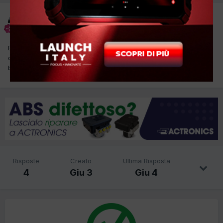
MEDALUIGI63
Inviato
3 Giugno
Buondi ,lo so che mancano dati li metto appena arriva l'auto,
chiedevo se qualcuno mi sa dare procedura info per sostituire la
batteria avviamento, dovrebbe essere sotto sedile post. grazie.
Risposte
Creato
Ultima Risposta
4
Giu 3
Giu 4