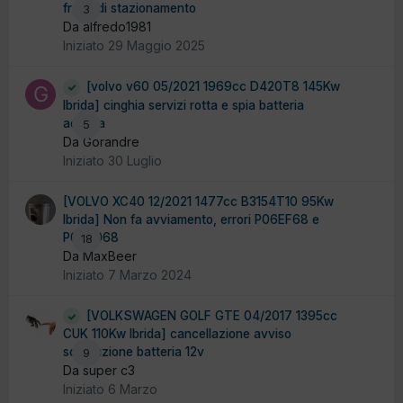
freno di stazionamento
3
Da alfredo1981
Iniziato
29 Maggio 2025
[volvo v60 05/2021 1969cc D420T8 145Kw
Ibrida] cinghia servizi rotta e spia batteria
accesa
5
Da Gorandre
Iniziato
30 Luglio
[VOLVO XC40 12/2021 1477cc B3154T10 95Kw
Ibrida] Non fa avviamento, errori P06EF68 e
P0A9068
18
Da MaxBeer
Iniziato
7 Marzo 2024
[VOLKSWAGEN GOLF GTE 04/2017 1395cc
CUK 110Kw Ibrida] cancellazione avviso
sostituzione batteria 12v
9
Da super c3
Iniziato
6 Marzo