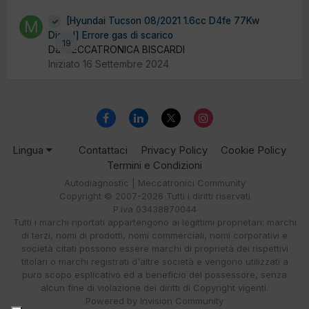
[Hyundai Tucson 08/2021 1.6cc D4fe 77Kw
Diesel] Errore gas di scarico
19
Da MECCATRONICA BISCARDI
Iniziato
16 Settembre 2024
Lingua
Contattaci
Privacy Policy
Cookie Policy
Termini e Condizioni
Autodiagnostic | Meccatronici Community
Copyright © 2007-2026 Tutti i diritti riservati
P.iva 03438870044
Tutti i marchi riportati appartengono ai legittimi proprietari; marchi
di terzi, nomi di prodotti, nomi commerciali, nomi corporativi e
società citati possono essere marchi di proprietà dei rispettivi
titolari o marchi registrati d'altre società e vengono utilizzati a
puro scopo esplicativo ed a beneficio del possessore, senza
alcun fine di violazione dei diritti di Copyright vigenti.
Powered by Invision Community