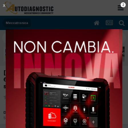
2
X
Meccatronica
[MERCEDES CLASSE A 02/2016 2143cc OM
651.930 125Kw Diesel] P0299 pressione di
sovralimentazione
Da marecch
5 Maggio
in
Meccatronica