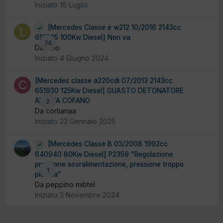
Iniziato
16 Luglio
[Mercedes Classe e w212 10/2016 2143cc
651925 100Kw Diesel] Non va
74
Da lario
Iniziato
4 Giugno 2024
[Mercedes classe a220cdi 07/2013 2143cc
651930 125Kw Diesel] GUASTO DETONATORE
ALZATA COFANO
2
Da cortianaa
Iniziato
23 Gennaio 2025
[Mercedes Classe B 03/2008 1992cc
640940 80Kw Diesel] P2359 "Regolazione
pressione sovralimentazione, pressione troppo
1
piccola"
Da peppino mibtel
Iniziato
3 Novembre 2024