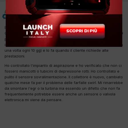
marecch
Inviato
5 Maggio
Buonasera, apro questa discussione perchè ho in officina una
Classe A 2.2cdi che ogni tanto si accende il codice guasto p0299
pressione di sovralimentazione turbocompressore gas di scarico
insufficiente. Il problema è che il difetto lo fa raramente ( in media
una volta ogni 10 gg) e lo fa quando il cliente richiede alte
prestazioni.
Ho controllato l'impianto di aspirazione e ho verificato che non ci
fossero manicotti o tubicini di depressione rotti. Ho controllato e
pulito il sensore sovralimentazione. Il collettore è nuovo, cambiato
qualche mese fa per il problema delle farfalle swirl. Mi rimarrebbe
da smontare l'egr o la turbina ma essendo un difetto che non fa
frequentemente potrebbe essere anche un sensore o valvola
elettronica mi viene da pensare.