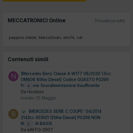
MECCATRONICI Online
(Visualizza tutti)
peppino mibtel
MarcoDivan
stm74
cdr
Contenuti simili
[Mercedes Benz Classe A W177 08/2020 1.5cc
OM608 85Kw Diesel] Codice GUASTO P0299
Pressione Sovralimentazione Insufficente
4
Da nicoloso
Iniziato
25 Maggio
[MERCEDES SERIE C COUPE' 04/2014
2143cc 651921 125Kw Diesel] P0299 NON
RENDE AI BASSI
2
Da BAFFO-2007