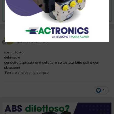
VAI ALLA SOLUZIONE
Risolta da nuovadiesel2024,
18 ore fa
nuovadiesel2024
Inviato
20 Febbraio
sostituito egr
debimetro
condotto aspirazione e collettore su testata fatto pulire con
ultrasuoni
l'errore si presente sempre
1