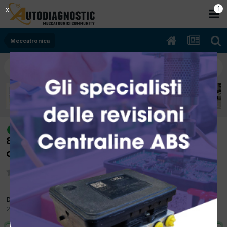
Meccatronica
[FORD FOCUS 10/2017 1.5cc XWDB
risolto
88Kw Diesel] recover in accelerazione o gas
costante P1102-21
Da nuovadiesel2024
20 Febbraio
in
Meccatronica