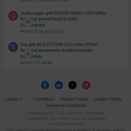
[volkswagen golf 03/2012 1390cc CGG 59Kw
Benzina] errore P0441 e U0121
11
Da Gorandre
Iniziato
6 Giugno 2025
[vw golf gti 5 07/2006 2.0cc bwa 147Kw
Benzina] avviamento freddo irregolare
9
Da sammito
Iniziato
25 Aprile
Lingua
Contattaci
Privacy Policy
Cookie Policy
Termini e Condizioni
Autodiagnostic | Meccatronici Community
Copyright © 2007-2026 Tutti i diritti riservati
P.iva 03438870044
Tutti i marchi riportati appartengono ai legittimi proprietari; marchi