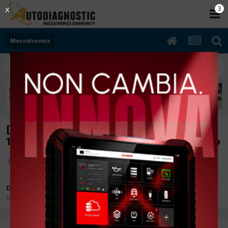
3
X
Meccatronica
[VOLKSWAGEN GOLF VI GTI 2.0 01/2012
1984cc CCZ 155Kw Benzina] Pressione turbo
Da BAFFO-2007
10 Febbraio 2025
in
Meccatronica