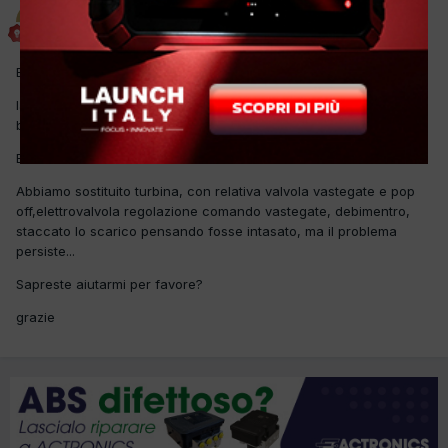
BAFFO-2007
Inviato
10 Febbraio 2025
Buongiorno a tutti,
la Golf in oggetto, mi da una pressione sovralimentazione di 0.1
bar, non rende.
Errori in memoria 0
Abbiamo sostituito turbina, con relativa valvola vastegate e pop
off,elettrovalvola regolazione comando vastegate, debimentro,
staccato lo scarico pensando fosse intasato, ma il problema
persiste...
Sapreste aiutarmi per favore?
grazie