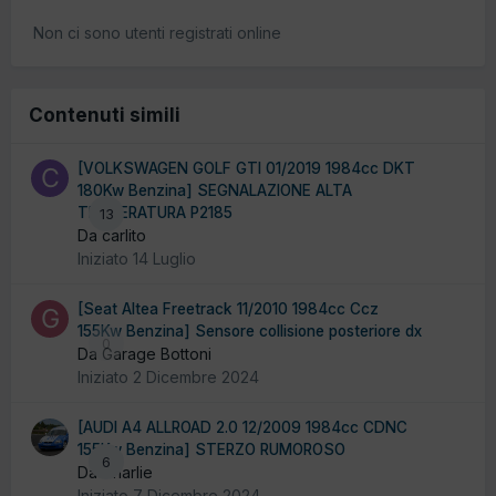
Non ci sono utenti registrati online
Contenuti simili
[VOLKSWAGEN GOLF GTI 01/2019 1984cc DKT
180Kw Benzina] SEGNALAZIONE ALTA
TEMPERATURA P2185
13
Da carlito
Iniziato
14 Luglio
[Seat Altea Freetrack 11/2010 1984cc Ccz
155Kw Benzina] Sensore collisione posteriore dx
0
Da Garage Bottoni
Iniziato
2 Dicembre 2024
[AUDI A4 ALLROAD 2.0 12/2009 1984cc CDNC
155Kw Benzina] STERZO RUMOROSO
6
Da Charlie
Iniziato
7 Dicembre 2024