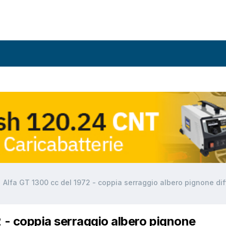
Alfa GT 1300 cc del 1972 - coppia serraggio albero pignone dif
2 - coppia serraggio albero pignone