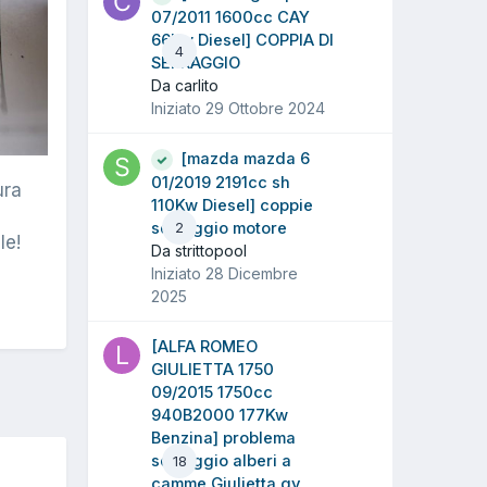
07/2011 1600cc CAY
66Kw Diesel] COPPIA DI
4
SERRAGGIO
Da carlito
Iniziato
29 Ottobre 2024
[mazda mazda 6
01/2019 2191cc sh
ura
110Kw Diesel] coppie
serraggio motore
2
le!
Da strittopool
Iniziato
28 Dicembre
2025
[ALFA ROMEO
GIULIETTA 1750
09/2015 1750cc
940B2000 177Kw
Benzina] problema
serraggio alberi a
18
camme Giulietta qv