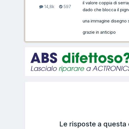
il valore coppia di serr
14,8k
597
dado che blocca il pigno
una immagine disegno sc
grazie in anticipo
Le risposte a questa