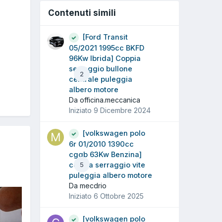
Contenuti simili
[Ford Transit
05/2021 1995cc BKFD
96Kw Ibrida] Coppia
serraggio bullone
2
centrale puleggia
albero motore
Da officina.meccanica
Iniziato
9 Dicembre 2024
[volkswagen polo
6r 01/2010 1390cc
cggb 63Kw Benzina]
coppia serraggio vite
5
puleggia albero motore
Da mecdrio
Iniziato
6 Ottobre 2025
[volkswagen polo