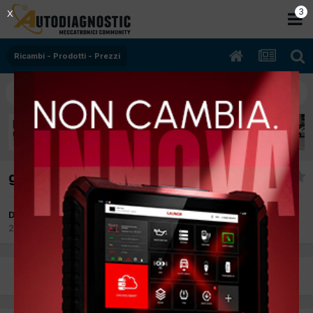
2
X
Ricambi - Prodotti - Prezzi
gas r134a prezzo 2025
Da plays
29 Gennaio 2025
in
Ricambi - Prodotti - Prezzi
PREC
Pagina 1 di 3
AVANTI