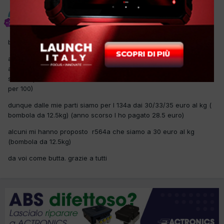
plays
Inviato
29 Gennaio 2025
buon giorno a tutti.
apro questo post per avere una panoramica piu chiara per l
acquisto per quest anno del gas r134a ( naturalmente parliamo
solo di quello con vuoto a rendere, l altra roba lascio stare al 100
per 100)
dunque dalle mie parti siamo per l 134a dai 30/33/35 euro al kg (
bombola da 12.5kg) (anno scorso l ho pagato 28.5 euro)
alcuni mi hanno proposto r564a che siamo a 30 euro al kg
(bombola da 12.5kg)
da voi come butta. grazie a tutti