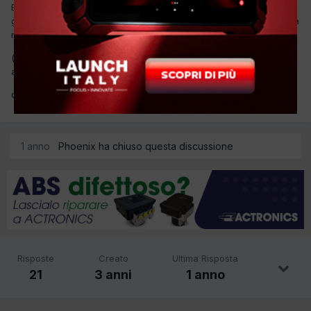
Buongiorno a tutti scusatemi, avete saputo notizie del prezzo del
gas r134a oggi con una promozionale da tre bombole con vuoto a
rendere 900euro
(bombole da 12kg) quindi 25 euri al kg anno scorso lo pagavo 15
al kg....
da voi come va?
1 anno
Phoenix ha chiuso questa discussione
Risposte
Creato
Ultima Risposta
21
3 anni
1 anno