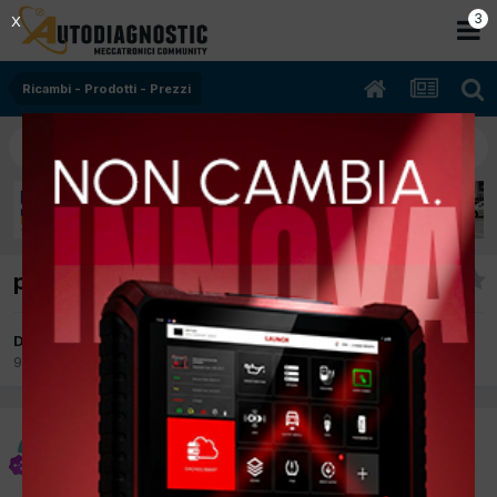
2
X
Ricambi - Prodotti - Prezzi
prezzo gas anno 2023 r134a
Da plays
9 Marzo 2023
in
Ricambi - Prodotti - Prezzi
plays
Inviato
9 Marzo 2023