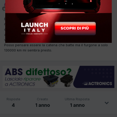
Roncade73
Inviato
21 Gennaio 2025
Buonasera, avrei bisogno di un consulto ho un Ducato 3000
metano benzina ha un battito nella parte destra all'altezza della
distribuzione , il motore va bene non perde colpi ma più si
acellera più batitti si sentono, pensavo potessere essere le
valvole ma allora il furgone dovrebbe andare male o a 3 cilindri.
Posso pensare essere la catena che batte ma il furgone a solo
130000 km mi sembra presto.
Risposte
Creato
Ultima Risposta
4
1 anno
1 anno