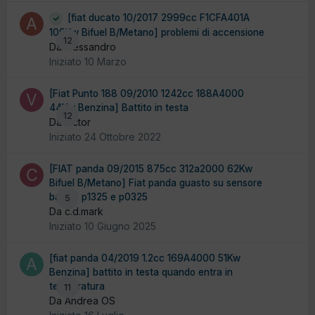
[fiat ducato 10/2017 2999cc F1CFA401A
100Kw Bifuel B/Metano] problemi di accensione
12
Da alessandro
Iniziato
10 Marzo
[Fiat Punto 188 09/2010 1242cc 188A4000
44Kw Benzina] Battito in testa
12
Da victor
Iniziato
24 Ottobre 2022
[FIAT panda 09/2015 875cc 312a2000 62Kw
Bifuel B/Metano] Fiat panda guasto su sensore
battito p1325 e p0325
5
Da c.d.mark
Iniziato
10 Giugno 2025
[fiat panda 04/2019 1.2cc 169A4000 51Kw
Benzina] battito in testa quando entra in
temperatura
11
Da Andrea OS