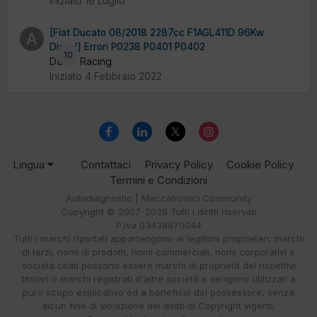
Iniziato
16 Luglio
[Fiat Ducato 08/2018 2287cc F1AGL411D 96Kw
Diesel] Errori P0238 P0401 P0402
10
Da AF Racing
Iniziato
4 Febbraio 2022
Lingua
Contattaci
Privacy Policy
Cookie Policy
Termini e Condizioni
Autodiagnostic | Meccatronici Community
Copyright © 2007-2026 Tutti i diritti riservati
P.iva 03438870044
Tutti i marchi riportati appartengono ai legittimi proprietari; marchi
di terzi, nomi di prodotti, nomi commerciali, nomi corporativi e
società citati possono essere marchi di proprietà dei rispettivi
titolari o marchi registrati d'altre società e vengono utilizzati a
puro scopo esplicativo ed a beneficio del possessore, senza
alcun fine di violazione dei diritti di Copyright vigenti.