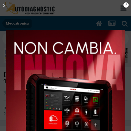
2
X
Meccatronica
[Fiat Ducato 09/2018 3000cc F1CFA401A
100Kw Bifuel B/Metano] Battito in testa
Da Roncade73
21 Gennaio 2025
in
Meccatronica