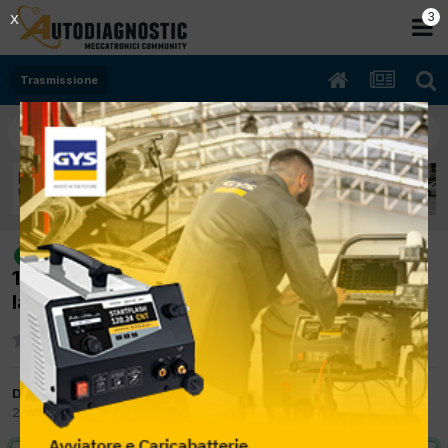
2
X
Trasmissione
[bmw x2 12/2019 1995cc b47c20b
risolto
110Kw Diesel] sostituzione supporto motore
lato dx
Da diliberto giuseppe
24 Ottobre 2024
in
Trasmissione