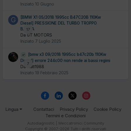
Iniziato
10 Giugno
[BMW X1 05/2018 1995cc B47C20B 110Kw
Diesel] PRESSIONE DEL TURBO TROPPO
BASSA
17
Da GT MOTORS
Iniziato
7 Luglio 2025
[bmw x3 09/2018 1995cc b47c20b 110Kw
Diesel] errore 244c00 non rende ai bassi regimi
7
Da matt1988
Iniziato
19 Febbraio 2025
Lingua
Contattaci
Privacy Policy
Cookie Policy
Termini e Condizioni
Autodiagnostic | Meccatronici Community
Copyright © 2007-2026 Tutti i diritti riservati