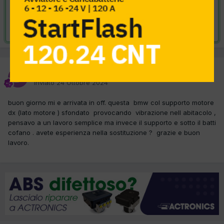
VAI ALLA SOLUZIONE
Risolta da diliberto giuseppe,
25 Ottobre 2024
diliberto giuseppe
Inviato
24 Ottobre 2024
buon giorno mi e arrivata in off. questa bmw col supporto motore
dx (lato motore ) sfondato provocando vibrazione nell abitacolo ,
pensavo a un lavoro semplice ma invece il supporto e sotto il batti
cofano . avete esperienza nella sostituzione ? grazie e buon
lavoro.