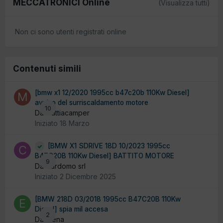
MECCATRONICI Online
(Visualizza tutti)
Non ci sono utenti registrati online
Contenuti simili
[bmw x1 12/2020 1995cc b47c20b 110Kw Diesel]
avviso del surriscaldamento motore
10
Da mattiacamper
Iniziato
18 Marzo
[BMW X1 SDRIVE 18D 10/2023 1995cc
B47C20B 110Kw Diesel] BATTITO MOTORE
9
Da Cardomo srl
Iniziato
2 Dicembre 2025
[BMW 218D 03/2018 1995cc B47C20B 110Kw
Diesel] spia mil accesa
2
Da elena