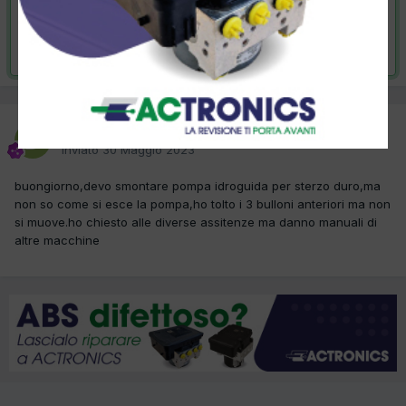
VAI ALLA SOLUZIONE
Risolta da davide2000,
31 Maggio 2023
davide2000
Inviato
30 Maggio 2023
buongiorno,devo smontare pompa idroguida per sterzo duro,ma
non so come si esce la pompa,ho tolto i 3 bulloni anteriori ma non
si muove.ho chiesto alle diverse assitenze ma danno manuali di
altre macchine