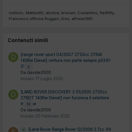
riottisnc
Matteo90
atoslva
tinosart
Costantino
Redfifty
Francesco officina Ruggeri
Eros
alfredo1981
Contenuti simili
[range rover sport 04/2007 2720cc 276dt
140Kw Diesel] vettura non parte sempre p0341-
29
3
Da davide2000
Iniziato
17 Luglio 2025
[LAND ROVER DISCOVERY 3 01/2005 2720cc
276DT 140Kw Diesel] non funziona il selettore
trazione
10
Da davide2000
Iniziato
20 Febbraio 2025
[Land Rover Range Rover 12/2006 2.7cc V6