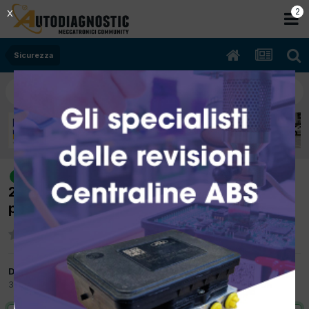
2
X
Sicurezza
[land rover range sport 04/2006
risolto
2720cc 276dt 140Kw Diesel] sostituzione
pompa idroguida
Da davide2000
30 Maggio 2023
in
Sicurezza