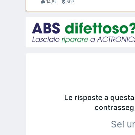
14,8k
597
Le risposte a quest
contrasseg
Sei u