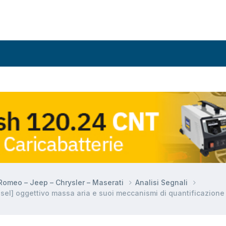
a Romeo – Jeep – Chrysler – Maserati
Analisi Segnali
l] oggettivo massa aria e suoi meccanismi di quantificazione i