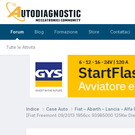
Forum
Blog
Formazione
Store
Contattaci
Tutte le Attività
Indice
Case Auto
Fiat – Abarth – Lancia – Alf
[Fiat Freemont 09/2013 1956cc 939B5000 125Kw Diese