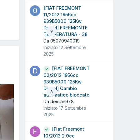
[FIAT FREEMONT
11/2012 1956cc
939B5000 125Kw
Diesel] FREEMONTE
9
TEMPERATURA - 38
Da 05070940019
Iniziato
12 Settembre
2025
[FIAT FREEMONT
02/2012 1956cc
939B5000 125Kw
Diesel] Cambio
8
automatico bloccato
Da demian978
Iniziato
17 Settembre
2025
[Fiat Freemont
10/2013 2.0cc