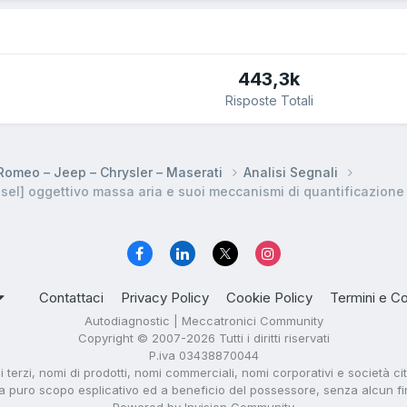
443,3k
Risposte Totali
a Romeo – Jeep – Chrysler – Maserati
Analisi Segnali
l] oggettivo massa aria e suoi meccanismi di quantificazione i
Contattaci
Privacy Policy
Cookie Policy
Termini e Co
Autodiagnostic | Meccatronici Community
Copyright © 2007-2026 Tutti i diritti riservati
P.iva 03438870044
di terzi, nomi di prodotti, nomi commerciali, nomi corporativi e società ci
i a puro scopo esplicativo ed a beneficio del possessore, senza alcun fine 