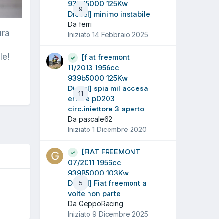
939B5000 125Kw
9
Diesel] minimo instabile
Da ferri
ura
Iniziato
14 Febbraio 2025
le!
[fiat freemont
11/2013 1956cc
939b5000 125Kw
Diesel] spia mil accesa
11
errore p0203
circ.iniettore 3 aperto
Da pascale62
Iniziato
1 Dicembre 2020
[FIAT FREEMONT
07/2011 1956cc
939B5000 103Kw
Diesel] Fiat freemont a
5
O
volte non parte
Da GeppoRacing
Iniziato
9 Dicembre 2025