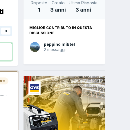
Risposte
Creato
Ultima Risposta
1
3 anni
3 anni
ti
MIGLIOR CONTRIBUTO IN QUESTA
3
DISCUSSIONE
peppino mibtel
2 messaggi
ore
....