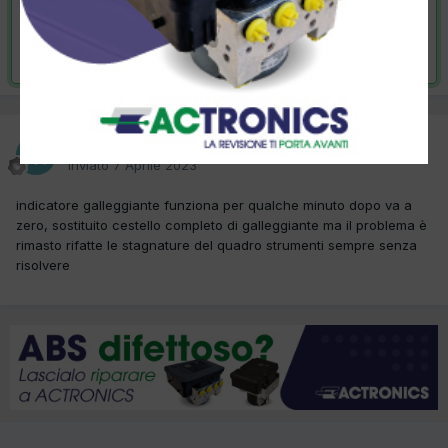
VAI ALLA SOLUZIONE
Risolta da delta,
7 Aprile 2023
macciocu
Inviato
7 Aprile 2023
indicatore galleggiante funziona per qualche minuto dopo va a
zero, sostituito cestello completo di galleggiante ma il problema è
rimasto rifatte le stagnature del quadro strumenti sempre senza
risolvere