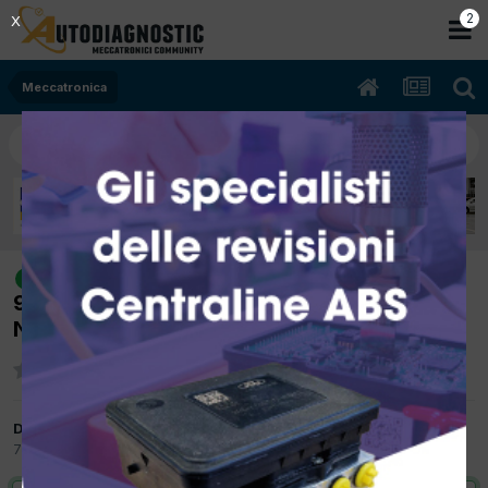
2
X
Meccatronica
[seat ibiza 12/2003 1896cc ASZ
risolto
96Kw Diesel] INDICATORE GALLEGGIANTE
NON FUNZIONA E LA LANCETTA VA ZERO
Da macciocu
7 Aprile 2023
in
Meccatronica