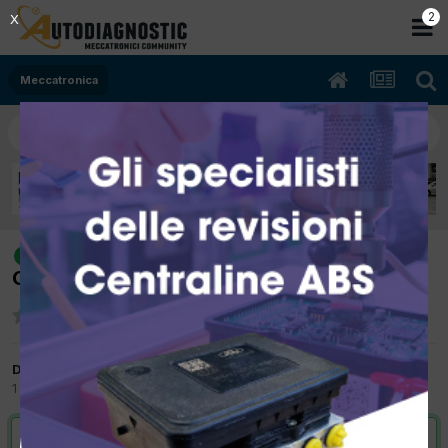
2
X
Meccatronica
[SUZUKI VITARA 10/1990 1590cc
risolto
G16AK 57Kw Benzina] MINIMO ALTO
Da ragazzo75
1 Aprile 2023
in
Meccatronica
VAI ALLA SOLUZIONE