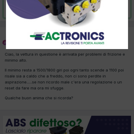
Risolta da ragazzo75,
1 Maggio 2023
ragazzo75
Inviato
1 Aprile 2023
Ciao, la vettura in questione è arrivata per problemi di frizione e
minimo alto.
Il minimo resta a 1500/1800 giri poi ogni tanto scende a 1100 poi
risale sia a caldo che a freddo, non ci sono perdite in
aspirazione......se non ricordo male c'era una regolazione o un
reset da fare ma ora mi sfugge.
Qualche buon anima che si ricorda?