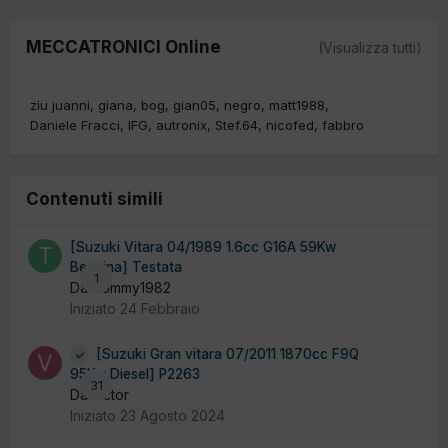
MECCATRONICI Online
(Visualizza tutti)
ziu juanni
giana
bog
gian05
negro
matt1988
Daniele Fracci
IFG
autronix
Stef.64
nicofed
fabbro
Contenuti simili
[Suzuki Vitara 04/1989 1.6cc G16A 59Kw
Benzina] Testata
1
Da Tommy1982
Iniziato
24 Febbraio
[Suzuki Gran vitara 07/2011 1870cc F9Q
95Kw Diesel] P2263
31
Da victor
Iniziato
23 Agosto 2024