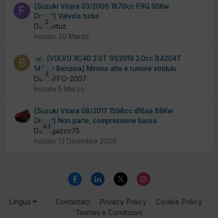
[Suzuki Vitara 03/2006 1870cc F9Q 95Kw
Diesel] Valvola turbo
2
Da Fantuz
Iniziato
20 Marzo
[VOLVO XC40 2.0T 01/2019 2.0cc B4204T
140Kw Benzina] Minimo alto e rumore stridulo
3
Da BAFFO-2007
Iniziato
5 Marzo
[Suzuki Vitara 08/2017 1598cc d16aa 88Kw
Diesel] Non parte, compressione bassa.
43
Da ragazzo75
Iniziato
13 Dicembre 2024
Lingua
Contattaci
Privacy Policy
Cookie Policy
Termini e Condizioni