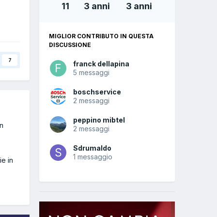
11
3 anni
3 anni
MIGLIOR CONTRIBUTO IN QUESTA
DISCUSSIONE
7
franck dellapina
5 messaggi
boschservice
2 messaggi
peppino mibtel
In
2 messaggi
è
Sdrumaldo
1 messaggio
e in