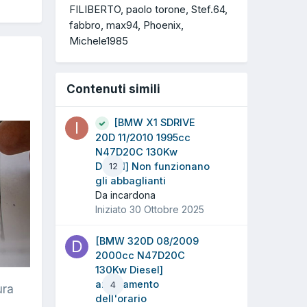
FILIBERTO
paolo torone
Stef.64
fabbro
max94
Phoenix
Michele1985
Contenuti simili
[BMW X1 SDRIVE
20D 11/2010 1995cc
N47D20C 130Kw
Diesel] Non funzionano
12
gli abbaglianti
Da incardona
Iniziato
30 Ottobre 2025
[BMW 320D 08/2009
2000cc N47D20C
130Kw Diesel]
azzeramento
4
ura
dell'orario