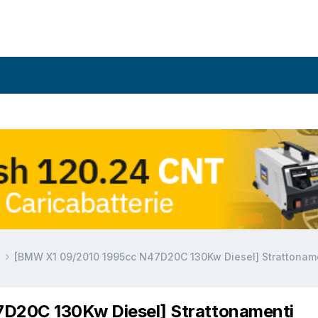
a
[BMW X1 09/2010 1995cc N47D20C 130Kw Diesel] Strattoname
D20C 130Kw Diesel] Strattonamenti