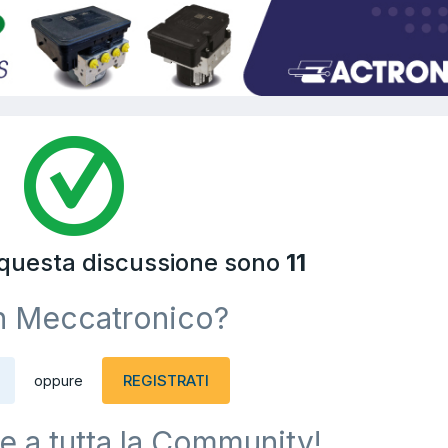
 questa discussione sono
11
n Meccatronico?
REGISTRATI
oppure
e a tutta la Community!