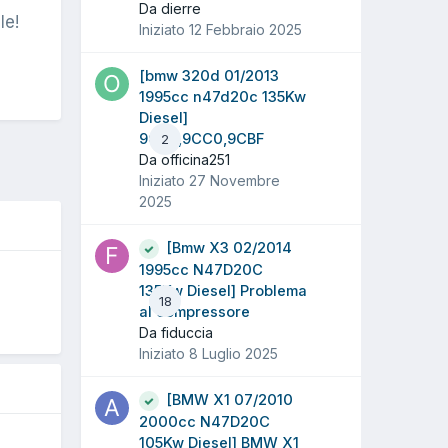
Da dierre
le!
Iniziato
12 Febbraio 2025
[bmw 320d 01/2013
1995cc n47d20c 135Kw
Diesel]
9CD3,9CC0,9CBF
2
Da officina251
Iniziato
27 Novembre
2025
[Bmw X3 02/2014
1995cc N47D20C
135Kw Diesel] Problema
18
al compressore
a
Da fiduccia
Iniziato
8 Luglio 2025
[BMW X1 07/2010
2000cc N47D20C
105Kw Diesel] BMW X1